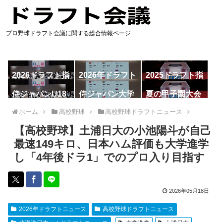
プロ野球ドラフト会議に関する総合情報ページ
2026ドラフト指
2026年ドラフト
2025ドラフト指
名予想
候補
名一覧
侍ジャパンU18
侍ジャパン大学
夏の甲子園大会
代表
代表
ホーム
高校野球
高校野球ドラフトニュース
【高校野球】土浦日大の小池陽斗が自己
最速149キロ、日本ハム評価も大学進学
し「4年後ドラ1」でのプロ入り目指す
2026年05月18日
2026年ドラフトニュース
高校野球ドラフトニュース