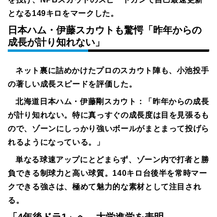
となる149キロをマークした。
日本ハム・伊藤スカウトも驚愕「昨年からの
成長が計り知れない」
ネット裏に詰めかけたプロのスカウト陣も、小池投手
の著しい成長スピードを評価した。
北海道日本ハム・伊藤剛スカウト：
「昨年からの成長
が計り知れない。特に真っすぐの成長度は目を見張るも
ので、ゾーンにしっかり強いボールがまとまって投げら
れるようになっている。」
単なる球速アップにとどまらず、ゾーン内で打者と勝
負できる制球力と高い球質。140キロ台後半を常時マー
クできる強さは、極めて魅力的な素材として注目され
る。
「4年後ドラ1」へ、大学進学を表明