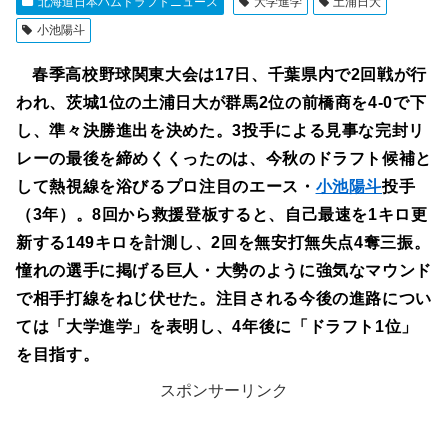
北海道日本ハムドラフトニュース
大学進学
土浦日大
小池陽斗
春季高校野球関東大会は17日、千葉県内で2回戦が行
われ、茨城1位の土浦日大が群馬2位の前橋商を4-0で下
し、準々決勝進出を決めた。3投手による見事な完封リ
レーの最後を締めくくったのは、今秋のドラフト候補と
して熱視線を浴びるプロ注目のエース・
小池陽斗
投手
（3年）。8回から救援登板すると、自己最速を1キロ更
新する149キロを計測し、2回を無安打無失点4奪三振。
憧れの選手に掲げる巨人・大勢のように強気なマウンド
で相手打線をねじ伏せた。注目される今後の進路につい
ては「大学進学」を表明し、4年後に「ドラフト1位」
を目指す。
スポンサーリンク