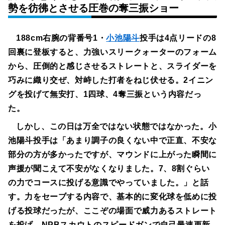
勢を彷彿とさせる圧巻の奪三振ショー
188cm右腕の背番号1・
小池陽斗
投手は4点リードの8
回裏に登板すると、力強いスリークォーターのフォーム
から、圧倒的と感じさせるストレートと、スライダーを
巧みに織り交ぜ、対峙した打者をねじ伏せる。2イニン
グを投げて無安打、1四球、4奪三振という内容だっ
た。
しかし、この日は万全ではない状態ではなかった。小
池陽斗投手は「あまり調子の良くない中で正直、不安な
部分の方が多かったですが、マウンドに上がった瞬間に
声援が聞こえて不安がなくなりました。7、8割ぐらい
の力でコースに投げる意識でやっていました。」と話
す。力をセーブする内容で、基本的に変化球を低めに投
げる投球だったが、ここぞの場面で威力あるストレート
を投げ、NPBスカウトのスピードガンで自己最速更新