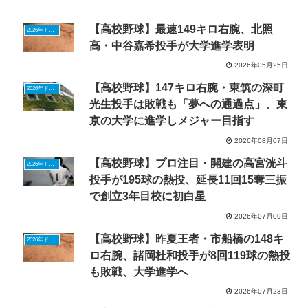
【高校野球】最速149キロ右腕、北照
2026年ドラフトニュース
高・中谷嘉希投手が大学進学表明
2026年05月25日
【高校野球】147キロ右腕・東筑の深町
2026年ドラフトニュース
光生投手は敗戦も「夢への通過点」、東
京の大学に進学しメジャー目指す
2026年08月07日
【高校野球】プロ注目・開建の高宮洸斗
2026年ドラフトニュース
投手が195球の熱投、延長11回15奪三振
で創立3年目校に初白星
2026年07月09日
【高校野球】昨夏王者・市船橋の148キ
2026年ドラフトニュース
ロ右腕、諸岡杜和投手が8回119球の熱投
も敗戦、大学進学へ
2026年07月23日