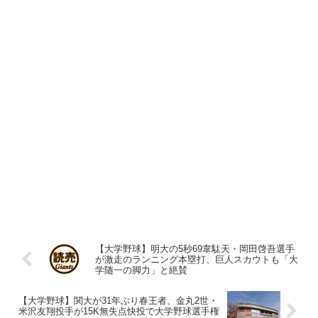
【大学野球】明大の5秒69韋駄天・岡田啓吾選手
が激走のランニング本塁打、巨人スカウトも「大
学随一の脚力」と絶賛
【大学野球】関大が31年ぶり春王者、金丸2世・
米沢友翔投手が15K無失点快投で大学野球選手権