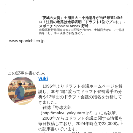
「茨城の大勢」土浦日大・小池陽斗が自己最速149キ
ロ！注目の進路は進学表明「ドラフト1位でプロに」 -
スポニチ Sponichi Annex 野球
春季高校野球関東大会の2回戦が行われ、土浦日大が4―0で前橋
商を下し、準々決勝に駒を進めた。
www.sponichi.co.jp
この記事を書いた人
yuki
1996年よりドラフト会議ホームページを解
説し、30年間に渡ってドラフト候補選手の分
析や12球団のドラフト会議の指名を分析して
きました。
雑誌「野球太郎
（http://makyu.yakyutaro.jp/）」にも執筆。
2008年からはドラフト会議に関する情報を
毎日投稿しており、2024年時点で23,000以上
の記事書いています。