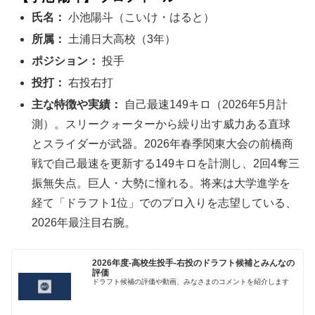
氏名：
小池陽斗（こいけ・はると）
所属：
土浦日大高校（3年）
ポジション：
投手
投打：
右投右打
主な特徴や実績：
自己最速149キロ（2026年5月計
測）。スリークォーターから繰り出す威力ある直球
とスライダーが武器。2026年春季関東大会の前橋商
戦で自己最速を更新する149キロを計測し、2回4奪三
振無失点。巨人・大勢に憧れる。将来は大学進学を
経て「ドラフト1位」でのプロ入りを志望している、
2026年最注目右腕。
2026年度-高校生投手-右投のドラフト候補とみんなの
評価
ドラフト候補の評価や動画、みなさまのコメントを紹介します