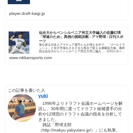
player.draft-kaigi.jp
仙台大からペンシルベニア州立大学編入の佐藤幻瑛
「球速のため」異例の挑戦決断 - アマ野球 : 日刊スポ
ーツ
海を渡る日本人アマチュア選手たちが増える中で、「ゴールドラ
ッシュ」と化す市場をさまざまな視点で捉える連載拡大版。最終
回は仙台大からペンシルベニア州立大学に編入… - 日刊スポーツ
新聞社のニュースサイト、ニッカンスポーツ・コム（nikkans...
www.nikkansports.com
この記事を書いた人
yuki
1996年よりドラフト会議ホームページを解
説し、30年間に渡ってドラフト候補選手の分
析や12球団のドラフト会議の指名を分析して
きました。
雑誌「野球太郎
（http://makyu.yakyutaro.jp/）」にも執筆。