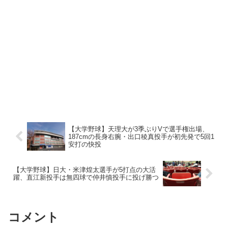
【大学野球】天理大が3季ぶりVで選手権出場、
187cmの長身右腕・出口稜真投手が初先発で5回1
安打の快投
【大学野球】日大・米津煌太選手が5打点の大活
躍、直江新投手は無四球で仲井慎投手に投げ勝つ
コメント