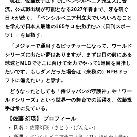
現在、佐藤投手はすでにペンシルベニア州立大に合
流。公式戦出場が可能となる2027年春まで、牙を研ぐ
日々が続く。「ペンシルベニア州立大でいろいろなこと
を学んで日本人最速の165キロを投げたい（日刊スポー
ツ）」を目指す。
「メジャーで通用するピッチャーになって、ワールド
シリーズに出たい夢はありますが、まずは目の前にある
球速とMLBでそこに向けて全力でやって1巡目を目指し
たいです。もしダメだった場合は（来秋の）NPBドラ
フトに備えたい」と話す。
どうなったとしても「侍ジャパンの守護神」や「ワー
ルドシリーズ」という世界一の舞台での活躍を、佐藤投
手は常に見ている。
【佐藤 幻瑛】 プロフィール
氏名：
佐藤幻瑛（さとう・げんえい）
所属：
ペンシルベニア州立大学（21）※仙台大学か