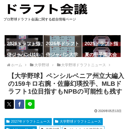
プロ野球ドラフト会議に関する総合情報ページ
2026ドラフト指
2026年ドラフト
2025ドラフト指
名予想
候補
名一覧
侍ジャパンU18
侍ジャパン大学
夏の甲子園大会
代表
代表
ホーム
大学野球
大学野球ドラフトニュース
【大学野球】ペンシルベニア州立大編入
の159キロ右腕・佐藤幻瑛投手、MLBド
ラフト1位目指すもNPBの可能性も残す
2026年05月13日
2027年ドラフトニュース
大学野球ドラフトニュース