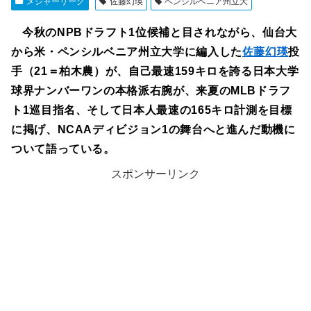
メジャーリーグ
佐藤幻瑛
ペンシルベニア州立大
今秋のNPBドラフト1位候補と目されながら、仙台大
から米・ペンシルベニア州立大学に編入した
佐藤幻瑛
投
手（21＝柏木農）が、自己最速159キロを誇る日本大学
球界ナンバーワンの本格派右腕が、来夏のMLBドラフ
ト1巡目指名、そして日本人最速の165キロ計測を目標
に掲げ、NCAAディビジョン1の舞台へと進んだ動機に
ついて語っている。
スポンサーリンク