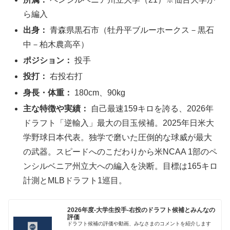
ら編入
出身：
青森県黒石市（牡丹平ブルーホークス－黒石
中－柏木農高卒）
ポジション：
投手
投打：
右投右打
身長・体重：
180cm、90kg
主な特徴や実績：
自己最速159キロを誇る、2026年
ドラフト「逆輸入」最大の目玉候補。2025年日米大
学野球日本代表。独学で磨いた圧倒的な球威が最大
の武器。スピードへのこだわりから米NCAA 1部のペ
ンシルベニア州立大への編入を決断。目標は165キロ
計測とMLBドラフト1巡目。
2026年度-大学生投手-右投のドラフト候補とみんなの
評価
ドラフト候補の評価や動画、みなさまのコメントを紹介します