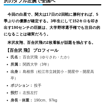
沢のダブル左腕で全国へ
今回の白星で、関大は17日の2回戦に勝利すれば、5
季ぶりの優勝が確定する。3年生にして152キロを叩き
出す190センチの巨躯は、大学野球選手権でも注目の的
になることは確実だろう。
米沢友翔、百合沢飛の2枚看板が話題を独占する。
【百合沢 飛】 プロフィール
氏名：
百合沢飛（ゆりさわ・たか）
所属：
関西大学（3年）
出身：
島根県（松江市立雑賀小－開星中－開星高
卒）
ポジション：
投手
投打：
左投左打
身長・体重：
190cm、97kg