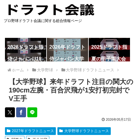
プロ野球ドラフト会議に関する総合情報ページ
2026ドラフト指
2026年ドラフト
2025ドラフト指
名予想
候補
名一覧
侍ジャパンU18
侍ジャパン大学
夏の甲子園大会
代表
代表
ホーム
大学野球
大学野球ドラフトニュース
【大学野球】来年ドラフト注目の関大の
190cm左腕・百合沢飛が1安打初完封で
V王手
2026年05月17日
2027年ドラフトニュース
大学野球ドラフトニュース