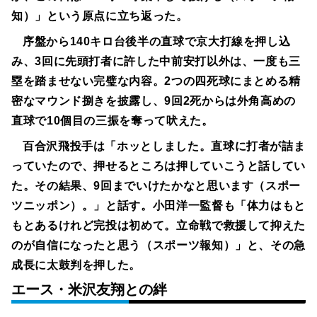
知）」という原点に立ち返った。
序盤から140キロ台後半の直球で京大打線を押し込
み、3回に先頭打者に許した中前安打以外は、一度も三
塁を踏ませない完璧な内容。2つの四死球にまとめる精
密なマウンド捌きを披露し、9回2死からは外角高めの
直球で10個目の三振を奪って吠えた。
百合沢飛投手は「ホッとしました。直球に打者が詰ま
っていたので、押せるところは押していこうと話してい
た。その結果、9回までいけたかなと思います（スポー
ツニッポン）。」と話す。小田洋一監督も「体力はもと
もとあるけれど完投は初めて。立命戦で救援して抑えた
のが自信になったと思う（スポーツ報知）」と、その急
成長に太鼓判を押した。
エース・米沢友翔との絆