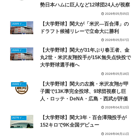
勢日本ハムに巨人など12球団24人が視察
2026年05月05日
【大学野球】関大が「米沢―百合澤」の
2026年ドラフトニュース
ドラフト候補リレーで立命大に勝利
2026年05月07日
【大学野球】関大が31年ぶり春王者、金
2026年ドラフトニュース
丸2世・米沢友翔投手が15K無失点快投で
大学野球選手権へ
2026年05月18日
【大学野球】関大の左腕・米沢友翔が甲
2026年ドラフトニュース
子園で13K準完全投球、9球団視察し巨
人・ロッテ・DeNA・広島・西武が評価
2026年04月12日
【大学野球】関大3年・百合澤飛投手が
2027年ドラフトニュース
152キロで9K全国デビュー
2026年06月11日