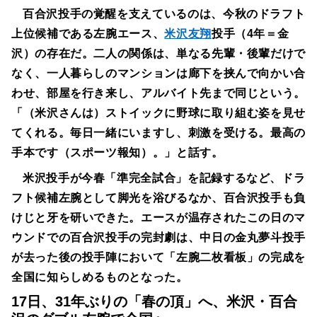
百合沢投手の覚醒を支えているのは、今秋のドラフト
上位候補である左腕エース、
米沢友翔
投手（4年＝金
沢）の存在だ。二人の関係は、単なる先輩・後輩だけで
なく、一人暮らしのマンションは廊下を挟んで向かい合
わせ、部屋を行き来し、アルバイト先まで同じという。
「（米沢さんは）ストイックに野球に取り組む姿を見せ
てくれる。毎日一緒にいますし、刺激を受ける。最高の
手本です（スポーツ報知）。」と話す。
米沢投手が今春「準完全試合」を記録するなど、ドラ
フト候補左腕として脚光を浴びるなか、百合沢投手も負
けじと牙を研いできた。エースが温存されたこの日のマ
ウンドでの百合沢投手の完封劇は、中日の金丸夢斗投手
が去った後の投手陣において「左腕二枚看板」の完成を
全国に知らしめるものとなった。
17日、31年ぶりの「春の頂」へ、米沢・百合