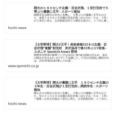
関大の１９０センチ左腕・百合沢飛、１安打完封で５
季ぶり優勝に王手 - スポーツ報知
関西学生は関大が京大に先勝し、５季ぶりの優勝に王手をかけ
た。身長１９０センチ左腕の百合沢飛（ゆりさわ・たか、３年）
が１安打に抑え、公式戦初完封で２勝目を挙げた。１７日に勝て
ば優勝が決まる。
hochi.news
【大学野球】関大V王手！来秋候補152キロ左腕・百
合沢飛“覚醒”初完封 米沢温存で春31年ぶりV前進 -
スポニチ Sponichi Annex 野球
関西学生野球の春季リーグは16日に第7節1回戦が行われ、首位
の関大が京大を6―0で下して先勝した。17日の2回戦に勝利すれ
ば、2023年秋以来5季ぶり41度…
www.sponichi.co.jp
【大学野球】関大が優勝に王手 １９０センチ左腕の
３年生・百合沢飛が１安打完封…関西学生 - スポーツ
報知
勝ち点４の関大が京大に先勝し、５季ぶりの優勝に王手をかけ
た。ＭＡＸ１５２キロ左腕の百合沢飛（ゆりさわ・たか、３年）
＝開星＝が京大打線を１安打に抑え、公式戦初完封。１７日の２
回戦に勝てば、優勝が決まる
hochi.news