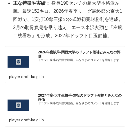
主な特徴や実績：
身長190センチの超大型本格派左
腕。最速152キロ。2026年春季リーグ最終節の京大1
回戦で、1安打10奪三振の公式戦初完封勝利を達成。
2月の恥骨負傷を乗り越え、エース米沢友翔と「左腕
二枚看板」を形成。2027年ドラフト目玉候補。
2026年度以降-関西大学のドラフト候補とみんなの評
価
ドラフト候補の評価や動画、みなさまのコメントを紹介します
player.draft-kaigi.jp
2027年度-大学生投手-左投のドラフト候補とみんなの
評価
ドラフト候補の評価や動画、みなさまのコメントを紹介します
player.draft-kaigi.jp