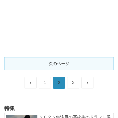
次のページ
前
次
1
2
3
へ
へ
特集
２０２５年注目の高校生のドラフト候