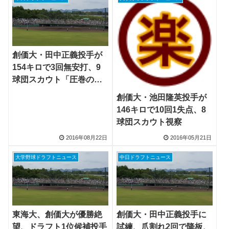
創価大・田中正義投手が
154キロで3回無安打、9
球団スカウト「圧巻のピ
ッチング」
創価大・池田隆英投手が
146キロで10回1失点、8
球団スカウト視察
2016年08月22日
2016年05月21日
大学野球ドラフトニュース
中日ドラフトニュース
東海大、創価大が優勝絶
創価大・田中正義投手に
望、ドラフト1位候補投手
試練、爪割れ2回で降板、