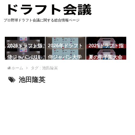
プロ野球ドラフト会議に関する総合情報ページ
2026ドラフト指
2026年ドラフト
2025ドラフト指
名予想
候補
名一覧
侍ジャパンU18
侍ジャパン大学
夏の甲子園大会
代表
代表
ホーム
タグ : 池田隆英
池田隆英