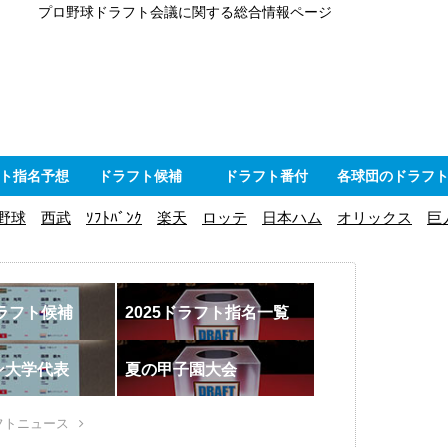
プロ野球ドラフト会議に関する総合情報ページ
ト指名予想
ドラフト候補
ドラフト番付
各球団のドラフ
野球
西武
ｿﾌﾄﾊﾞﾝｸ
楽天
ロッテ
日本ハム
オリックス
巨
ドラフト候補
2025ドラフト指名一覧
ン大学代表
夏の甲子園大会
フトニュース