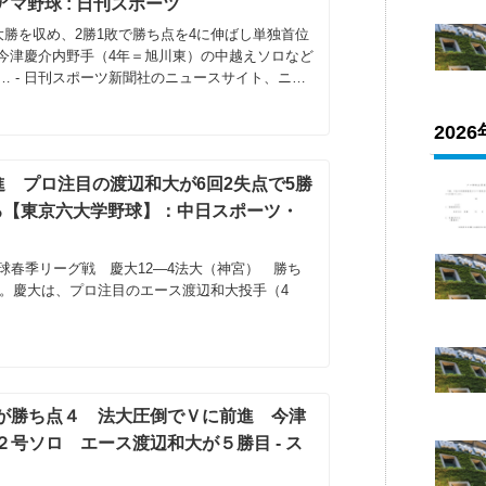
アマ野球 : 日刊スポーツ
大勝を収め、2勝1敗で勝ち点を4に伸ばし単独首位
今津慶介内野手（4年＝旭川東）の中越えソロなど
… - 日刊スポーツ新聞社のニュースサイト、ニッ
ans...
202
進 プロ注目の渡辺和大が6回2失点で5勝
る【東京六大学野球】：中日スポーツ・
球春季リーグ戦 慶大12―4法大（神宮） 勝ち
た。慶大は、プロ注目のエース渡辺和大投手（4
が勝ち点４ 法大圧倒でＶに前進 今津
号ソロ エース渡辺和大が５勝目 - ス