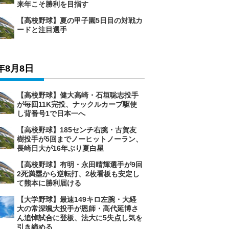
来年こそ勝利を目指す
【高校野球】夏の甲子園5日目の対戦カ
ードと注目選手
6年8月8日
【高校野球】健大高崎・石垣聡志投手
が毎回11K完投、ナックルカーブ駆使
し背番号1で日本一へ
【高校野球】185センチ右腕・古賀友
樹投手が5回までノーヒットノーラン、
長崎日大が16年ぶり夏白星
【高校野球】有明・永田晴輝選手が9回
2死満塁から逆転打、2枚看板も安定し
て熊本に勝利届ける
【大学野球】最速149キロ左腕・大経
大の常深颯大投手が恩師・高代延博さ
ん追悼試合に登板、法大に5失点し気を
引き締める