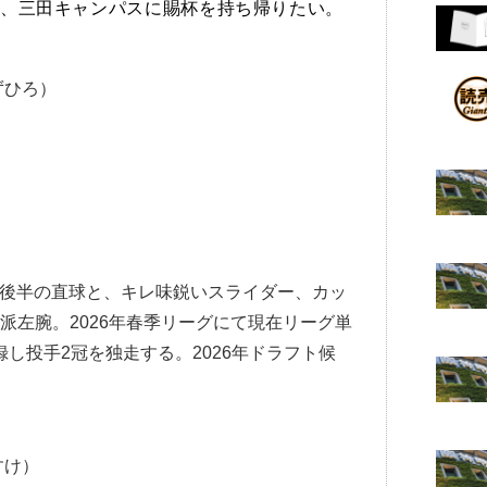
、三田キャンパスに賜杯を持ち帰りたい。
ずひろ）
台後半の直球と、キレ味鋭いスライダー、カッ
派左腕。2026年春季リーグにて現在リーグ単
録し投手2冠を独走する。2026年ドラフト候
すけ）