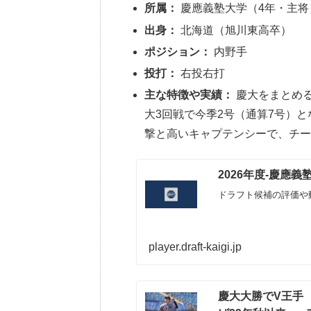
所属：
慶應義塾大学（4年・主将
出身：
北海道（旭川東高卒）
ポジション：
内野手
投打：
右投右打
主な特徴や実績：
慶大をまとめる
大3回戦で今季2号（通算7号）
撃と高いキャプテンシーで、チー
2026年度-慶應
ドラフト候補の評価や
player.draft-kaigi.jp
慶大大勝でV王手