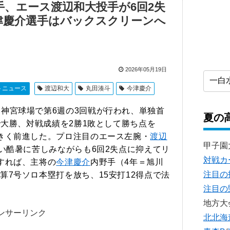
手、エース渡辺和大投手が6回2失
津慶介選手はバックスクリーンへ
2026年05月19日
トニュース
渡辺和大
丸田湊斗
今津慶介
、神宮球場で第6週の3回戦が行われ、単独首
夏の
で大勝、対戦成績を2勝1敗として勝ち点を
きく前進した。プロ注目のエース左腕・
渡辺
甲子園
近い酷暑に苦しみながらも6回2失点に抑えてリ
対戦カ
すれば、主将の
今津慶介
内野手（4年＝旭川
注目の
算7号ソロ本塁打を放ち、15安打12得点で法
注目の
地方大
ンサーリンク
北北海