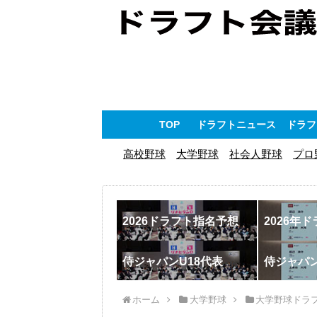
TOP
ドラフトニュース
ドラフ
高校野球
大学野球
社会人野球
プロ
2026ドラフト指名予想
2026年
侍ジャパンU18代表
侍ジャパ
ホーム
大学野球
大学野球ドラ