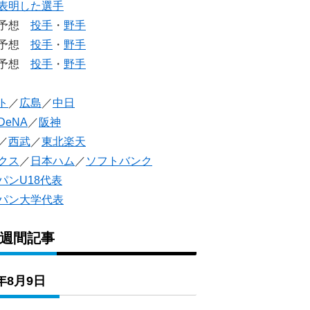
表明した選手
生予想
投手
・
野手
生予想
投手
・
野手
人予想
投手
・
野手
ト
／
広島
／
中日
DeNA
／
阪神
／
西武
／
東北楽天
クス
／
日本ハム
／
ソフトバンク
パンU18代表
パン大学代表
1週間記事
6年8月9日