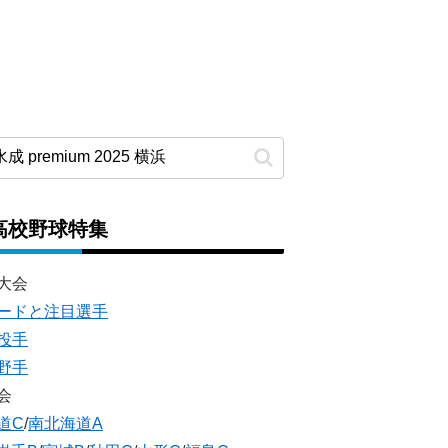
高校野球特集
大会
ードと注目選手
投手
野手
会
道C
/
南北海道A