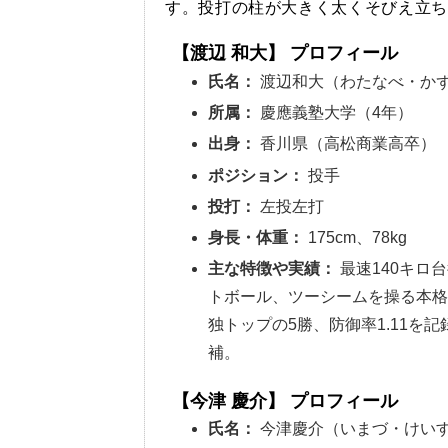
す。投打の柱が大きく太くそびえ立ち
【渡辺 和大】 プロフィール
氏名：
渡辺和大（わたなべ・か
所属：
慶應義塾大学（4年）
出身：
香川県（高松商業高卒）
ポジション：
投手
投打：
左投左打
身長・体重：
175cm、78kg
主な特徴や実績：
最速140キロ
トボール、ツーシームを操る本格
独トップの5勝、防御率1.11を記
補。
【今津 慶介】 プロフィール
氏名：
今津慶介（いまづ・けい