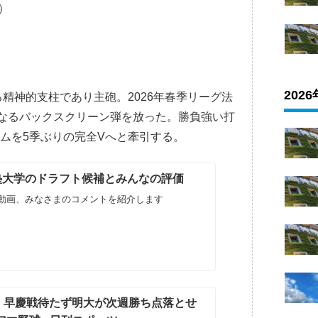
）
202
精神的支柱であり主砲。2026年春季リーグ法
となるバックスクリーン弾を放った。勝負強い打
ムを5季ぶりの完全Vへと牽引する。
義塾大学のドラフト候補とみんなの評価
動画、みなさまのコメントを紹介します
 早慶戦待たず明大が次週勝ち点落とせ