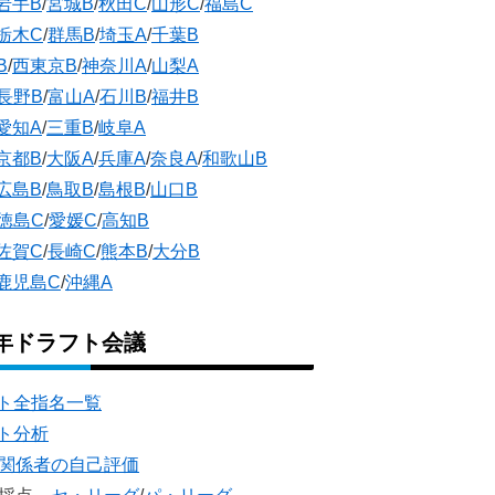
岩手B
/
宮城B
/
秋田C
/
山形C
/
福島C
栃木C
/
群馬B
/
埼玉A
/
千葉B
B
/
西東京B
/
神奈川A
/
山梨A
長野B
/
富山A
/
石川B
/
福井B
愛知A
/
三重B
/
岐阜A
京都B
/
大阪A
/
兵庫A
/
奈良A
/
和歌山B
広島B
/
鳥取B
/
島根B
/
山口B
徳島C
/
愛媛C
/
高知B
佐賀C
/
長崎C
/
熊本B
/
大分B
鹿児島C
/
沖縄A
5年ドラフト会議
ト全指名一覧
ト分析
団関係者の自己評価