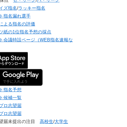
団採点
セ・リーグ
/
パ・リーグ
イズ指名
/
ラッキー指名
ト指名漏れ選手
による指名の評価
ツ紙の1位指名予想の採点
ト会議特設ページ（WEB指名速報な
ト指名予想
ト候補一覧
プロ志望届
プロ志望届
志望届未提出の注目
高校生
/
大学生