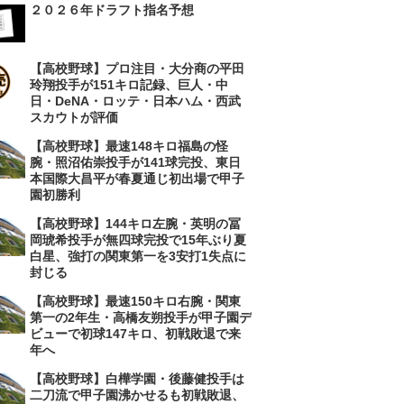
２０２６年ドラフト指名予想
【高校野球】プロ注目・大分商の平田
玲翔投手が151キロ記録、巨人・中
日・DeNA・ロッテ・日本ハム・西武
スカウトが評価
【高校野球】最速148キロ福島の怪
腕・照沼佑崇投手が141球完投、東日
本国際大昌平が春夏通じ初出場で甲子
園初勝利
【高校野球】144キロ左腕・英明の冨
岡琥希投手が無四球完投で15年ぶり夏
白星、強打の関東第一を3安打1失点に
封じる
【高校野球】最速150キロ右腕・関東
第一の2年生・高橋友朔投手が甲子園デ
ビューで初球147キロ、初戦敗退で来
年へ
【高校野球】白樺学園・後藤健投手は
二刀流で甲子園沸かせるも初戦敗退、