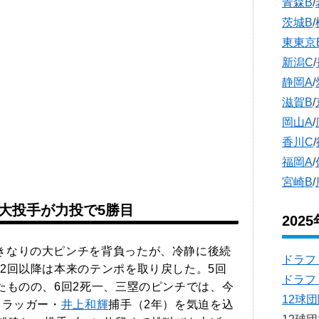
青森B
/
茨城B
/
東東京
新潟C
/
静岡A
/
滋賀B
/
岡山A
/
香川C
/
福岡A
/
宮崎B
/
大投手が力投で5勝目
202
きなりの大ピンチを背負ったが、冷静に後続
ドラフ
2回以降は本来のテンポを取り戻した。5回
ドラフ
たものの、6回2死一、三塁のピンチでは、今
12球
スラッガー・
井上和輝
捕手（2年）を気迫を込