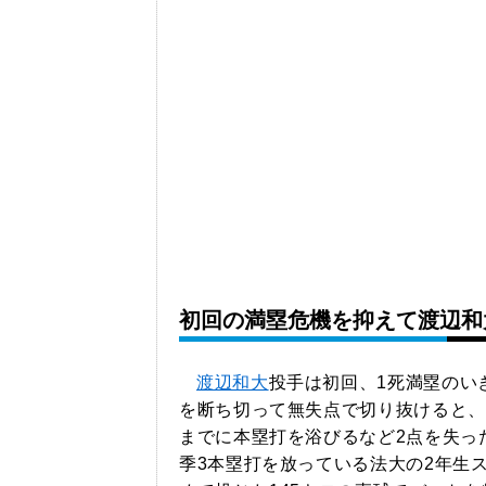
初回の満塁危機を抑えて渡辺和
渡辺和大
投手は初回、1死満塁のい
を断ち切って無失点で切り抜けると、
までに本塁打を浴びるなど2点を失っ
季3本塁打を放っている法大の2年生