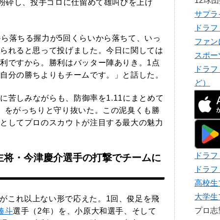
12球
を粉砕し、投手ゴロに仕留めて雄叫びを上げ
サプラ
ドラフ
から落ちる握力が5回くらいから落ちて、いっ
ファン
られると思って投げました。今日に関しては
スポー
利ですから。勝利はバッター陣ありき。1点
ドラフ
自分の勝ちよりもチームです。」と話した。
ど）
球に苦しみながらも、防御率を1.11にまとめて
」をがっちりと守り抜いた。この泥臭くも勝
としてプロのスカウトが注目する最大の魅力
ドラフ
主将・今津慶介選手の打撃でチームに
ドラフ
高校生
大学生
がこれ以上ない形で応えた。1回、俊足を飛
プロ
湊斗
選手（2年）を、小原大和選手、そして