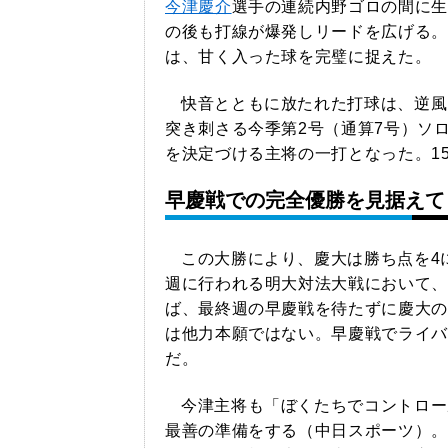
今津慶介
選手の連続内野ゴロの間に生
の後も打線が爆発しリードを広げる。
は、甘く入った球を完璧に捉えた。
快音とともに放たれた打球は、逆風
突き刺さる今季第2号（通算7号）ソ
を決定づける主将の一打となった。1
早慶戦での完全優勝を見据えて
この大勝により、慶大は勝ち点を4
週に行われる明大対法大戦において、
ば、最終週の早慶戦を待たずに慶大の
は他力本願ではない。早慶戦でライバ
だ。
今津主将も「ぼくたちでコントロー
最善の準備をする（中日スポーツ）。