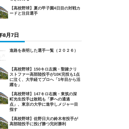
【高校野球】夏の甲子園4日目の対戦カ
ードと注目選手
6年8月7日
進路を表明した選手一覧（２０２６）
【高校野球】150キロ左腕・聖隷クリ
ストファー高部陸投手が10K完投も1点
に泣く、大学経てプロへ「1年目から活
躍を」
【高校野球】147キロ右腕・東筑の深
町光生投手は敗戦も「夢への通過
点」、東京の大学に進学しメジャー目
指す
【高校野球】佐野日大の鈴木有投手が
高部陸投手に投げ勝つ完封勝利