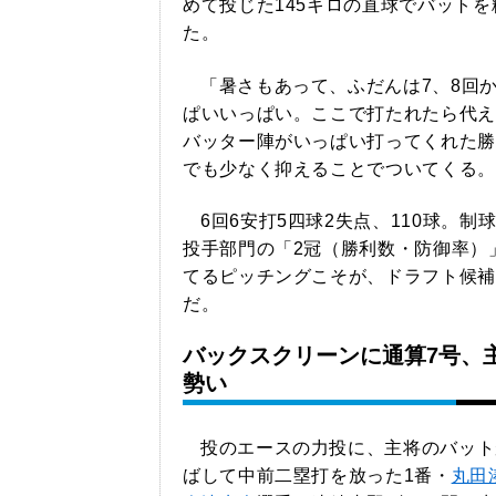
めて投じた145キロの直球でバット
た。
「暑さもあって、ふだんは7、8回
ぱいいっぱい。ここで打たれたら代え
バッター陣がいっぱい打ってくれた勝
でも少なく抑えることでついてくる。
6回6安打5四球2失点、110球。制
投手部門の「2冠（勝利数・防御率）
てるピッチングこそが、ドラフト候補
だ。
バックスクリーンに通算7号、
勢い
投のエースの力投に、主将のバット
ばして中前二塁打を放った1番・
丸田