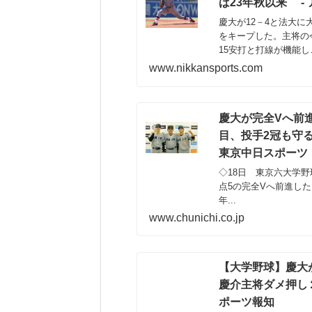
ば23年秋以来 - 
慶大が12－4と法大に
をキープした。主将の
15安打と打線が機能し
カンスポーツ・コム（nikk
www.nikkansports.com
慶大が完全Vへ前
目、投手2冠も守
東京中日スポーツ
◇18日 東京六大学野
点5の完全Vへ前進し
年...
www.chunichi.co.jp
【大学野球】慶大
慶介主将ダメ押し２
ポーツ報知