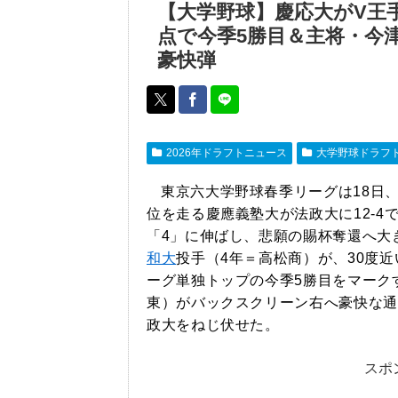
【大学野球】慶応大がV王
点で今季5勝目＆主将・今
豪快弾
2026年ドラフトニュース
大学野球ドラフ
東京六大学野球春季リーグは18日
位を走る慶應義塾大が法政大に12-4
「4」に伸ばし、悲願の賜杯奪還へ大
和大
投手（4年＝高松商）が、30度
ーグ単独トップの今季5勝目をマーク
東）がバックスクリーン右へ豪快な通
政大をねじ伏せた。
スポ