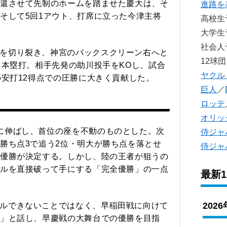
還させて先制のホームを踏ませた慶大は、そ
進路を
そして5回1アウト、打席に立った今津主将
高校
大学
社会
を切り裂き、神宮のバックスクリーン右へと
12球団
ロ本塁打。相手先発の助川投手をKOし、試合
ヤクル
5安打12得点での圧勝に大きく貢献した。
巨人
／
ロッテ
オリッ
に伸ばし、首位の座を不動のものとした。次
侍ジャ
勝ち点3で追う2位・明大が勝ち点を落とせ
侍ジャ
優勝が決定する。しかし、陸の王者が狙うの
ルを直接破って手にする「完全優勝」の一点
最新
202
ルできないことではなく、早稲田戦に向けて
」と話し、早慶戦の大舞台での優勝を目指