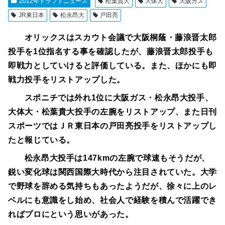
2012年ドラフトニュース
松葉貴大
大体大
大阪ガス
JR東日本
松永昂大
戸田亮
オリックスはスカウト会議で大阪桐蔭・藤浪晋太郎
投手を1位指名する事を確認したが、藤浪晋太郎投手も
即戦力としていけると評価している。また、ほかにも即
戦力投手をリストアップした。
スポニチでは外れ1位に大阪ガス・松永昂大投手、
大体大・松葉貴大投手の左腕をリストアップ、また日刊
スポーツではＪＲ東日本の戸田亮投手をリストアップし
たと報じている。
松永昂大投手は147kmの左腕で球速もそうだが、
鋭い変化球は関西国際大時代から注目されていた。大学
で野球を辞める気持ちもあったようだが、徐々に上のレ
ベルにも意識をし始め、社会人で経験を積んで活躍でき
ればプロにという思いがあった。