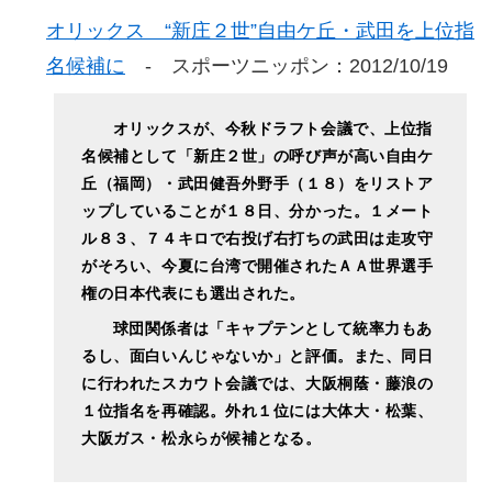
オリックス “新庄２世”自由ケ丘・武田を上位指
名候補に
- スポーツニッポン：2012/10/19
オリックスが、今秋ドラフト会議で、上位指
名候補として「新庄２世」の呼び声が高い自由ケ
丘（福岡）・武田健吾外野手（１８）をリストア
ップしていることが１８日、分かった。１メート
ル８３、７４キロで右投げ右打ちの武田は走攻守
がそろい、今夏に台湾で開催されたＡＡ世界選手
権の日本代表にも選出された。
球団関係者は「キャプテンとして統率力もあ
るし、面白いんじゃないか」と評価。また、同日
に行われたスカウト会議では、大阪桐蔭・藤浪の
１位指名を再確認。外れ１位には大体大・松葉、
大阪ガス・松永らが候補となる。