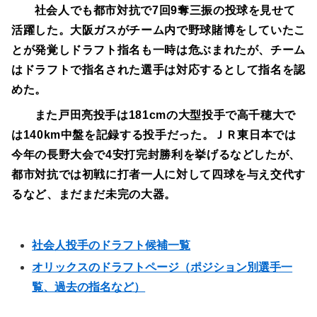
社会人でも都市対抗で7回9奪三振の投球を見せて
活躍した。大阪ガスがチーム内で野球賭博をしていたこ
とが発覚しドラフト指名も一時は危ぶまれたが、チーム
はドラフトで指名された選手は対応するとして指名を認
めた。
また戸田亮投手は181cmの大型投手で高千穂大で
は140km中盤を記録する投手だった。ＪＲ東日本では
今年の長野大会で4安打完封勝利を挙げるなどしたが、
都市対抗では初戦に打者一人に対して四球を与え交代す
るなど、まだまだ未完の大器。
社会人投手のドラフト候補一覧
オリックスのドラフトページ（ポジション別選手一
覧、過去の指名など）