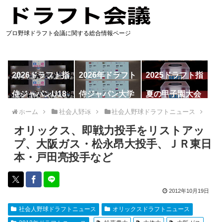
プロ野球ドラフト会議に関する総合情報ページ
2026ドラフト指
2026年ドラフト
2025ドラフト指
名予想
候補
名一覧
侍ジャパンU18
侍ジャパン大学
夏の甲子園大会
代表
代表
ホーム
社会人野球
社会人野球ドラフトニュース
オリックス、即戦力投手をリストアッ
プ、大阪ガス・松永昂大投手、ＪＲ東日
本・戸田亮投手など
2012年10月19日
社会人野球ドラフトニュース
オリックスドラフトニュース