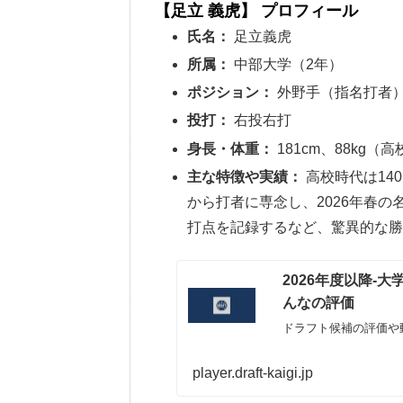
【足立 義虎】 プロフィール
氏名：
足立義虎
所属：
中部大学（2年）
ポジション：
外野手（指名打者
投打：
右投右打
身長・体重：
181cm、88kg（
主な特徴や実績：
高校時代は14
から打者に専念し、2026年春の
打点を記録するなど、驚異的な勝
2026年度以降-
んなの評価
ドラフト候補の評価や
player.draft-kaigi.jp