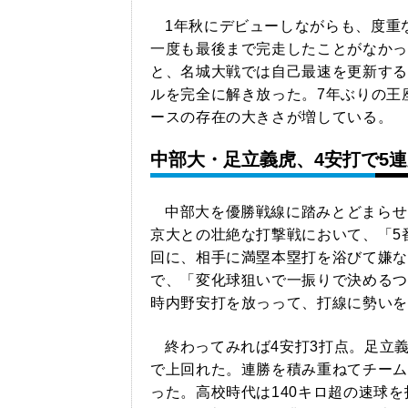
1年秋にデビューしながらも、度重
一度も最後まで完走したことがなかっ
と、名城大戦では自己最速を更新する
ルを完全に解き放った。7年ぶりの王
ースの存在の大きさが増している。
中部大・足立義虎、4安打で5
中部大を優勝戦線に踏みとどまらせ
京大との壮絶な打撃戦において、「5
回に、相手に満塁本塁打を浴びて嫌な
で、「変化球狙いで一振りで決めるつ
時内野安打を放っって、打線に勢いを
終わってみれば4安打3打点。足立
で上回れた。連勝を積み重ねてチーム
った。高校時代は140キロ超の速球