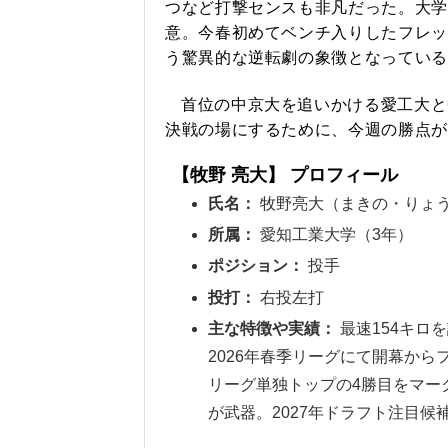
つなど打撃センスも非凡だった。大学
意。今春初めてベンチ入りしたフレッ
う驚異的な逆転劇の象徴となっている
首位の中京大を追いかける愛工大と
決戦の場にするために、今週の勝点が
【牧野 亮大】 プロフィール
氏名：
牧野亮大（まきの・りょ
所属：
愛知工業大学（3年）
ポジション：
投手
投打：
右投左打
主な特徴や実績：
最速154キロ
2026年春季リーグにて開幕か
リーグ単独トップの4勝目をマー
が武器。2027年ドラフト注目候