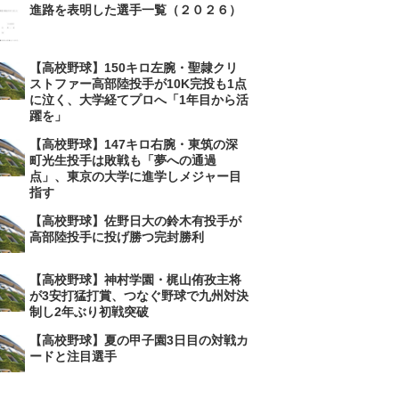
進路を表明した選手一覧（２０２６）
【高校野球】150キロ左腕・聖隷クリ
ストファー高部陸投手が10K完投も1点
に泣く、大学経てプロへ「1年目から活
躍を」
【高校野球】147キロ右腕・東筑の深
町光生投手は敗戦も「夢への通過
点」、東京の大学に進学しメジャー目
指す
【高校野球】佐野日大の鈴木有投手が
高部陸投手に投げ勝つ完封勝利
【高校野球】神村学園・梶山侑孜主将
が3安打猛打賞、つなぐ野球で九州対決
制し2年ぶり初戦突破
【高校野球】夏の甲子園3日目の対戦カ
ードと注目選手