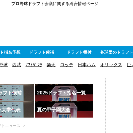
プロ野球ドラフト会議に関する総合情報ページ
ト指名予想
ドラフト候補
ドラフト番付
各球団のドラフ
野球
西武
ｿﾌﾄﾊﾞﾝｸ
楽天
ロッテ
日本ハム
オリックス
巨
ドラフト候補
2025ドラフト指名一覧
ン大学代表
夏の甲子園大会
フトニュース