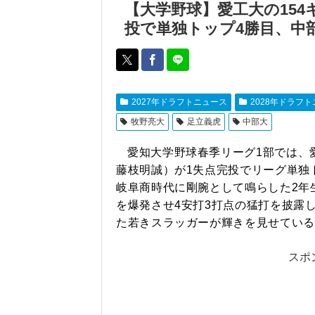
【大学野球】愛工大の154
投で単独トップ4勝目、中
2027年ドラフトニュース
2028年ドラフ
牧野亮大
足立義虎
中部大
愛知大学野球春季リーグ1部では、
藤枝明誠）が1失点完投でリーグ単独
岐阜商時代に剛腕として鳴らした2年
を爆発させ4安打3打点の猛打を披露
た若きスラッガーが輝きを見せている
スポ