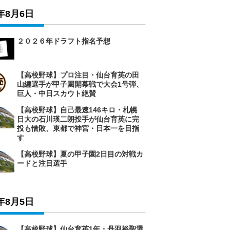
6年8月6日
２０２６年ドラフト指名予想
【高校野球】プロ注目・仙台育英の田
山纏選手が甲子園開幕戦で大会1号弾、
巨人・中日スカウト絶賛
【高校野球】自己最速146キロ・札幌
日大の石川瑛二朗投手が仙台育英に完
投も惜敗、東都で神宮・日本一を目指
す
【高校野球】夏の甲子園2日目の対戦カ
ードと注目選手
6年8月5日
【高校野球】仙台育英1年・丹羽裕聖選