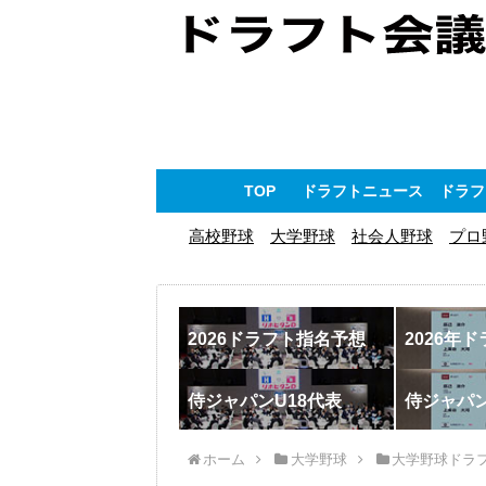
TOP
ドラフトニュース
ドラフ
高校野球
大学野球
社会人野球
プロ
2026ドラフト指名予想
2026年
侍ジャパンU18代表
侍ジャパ
ホーム
大学野球
大学野球ドラ