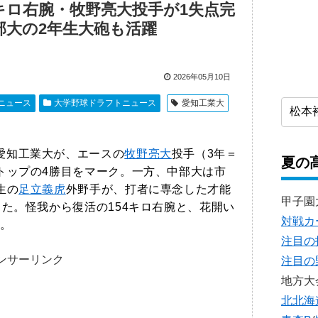
キロ右腕・牧野亮大投手が1失点完
部大の2年生大砲も活躍
2026年05月10日
トニュース
大学野球ドラフトニュース
愛知工業大
愛知工業大が、エースの
牧野亮大
投手（3年＝
夏の
トップの4勝目をマーク。一方、中部大は市
生の
足立義虎
外野手が、打者に専念した才能
甲子園
した。怪我から復活の154キロ右腕と、花開い
対戦カ
。
注目の
ンサーリンク
注目の
地方大
北北海