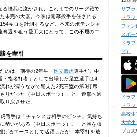
12球
なる怪我に泣かされ、これまでのリーグ戦で
サプラ
た未完の大器。今季は開幕投手を任される
ドラフ
154キロを計測するなど、本来のポテンシャ
ファン
座奪還を狙う愛工大にとって、この不屈のエ
スポー
ドラフ
ど）
連勝を牽引
たのは、期待の2年生・
足立義虎
選手だ。中
番・指名打者」として出場した足立選手は4
流れが漂うなかで迎えた2死三塁の第3打席
もりだった（中日スポーツ）」と、遊撃へ適
ドラフ
取り戻させた。
ドラフ
高校生
義虎選手は「チャンスは相手のピンチ。気持ち
大学生
に勢いがある（中日スポーツ）。」と胸を張
プロ
を投げるエースとして活躍したが、本塁打を放