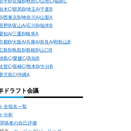
岩手B
/
宮城B
/
秋田C
/
山形C
/
福島C
栃木C
/
群馬B
/
埼玉A
/
千葉B
B
/
西東京B
/
神奈川A
/
山梨A
長野B
/
富山A
/
石川B
/
福井B
愛知A
/
三重B
/
岐阜A
京都B
/
大阪A
/
兵庫A
/
奈良A
/
和歌山B
広島B
/
鳥取B
/
島根B
/
山口B
徳島C
/
愛媛C
/
高知B
佐賀C
/
長崎C
/
熊本B
/
大分B
鹿児島C
/
沖縄A
5年ドラフト会議
ト全指名一覧
ト分析
団関係者の自己評価