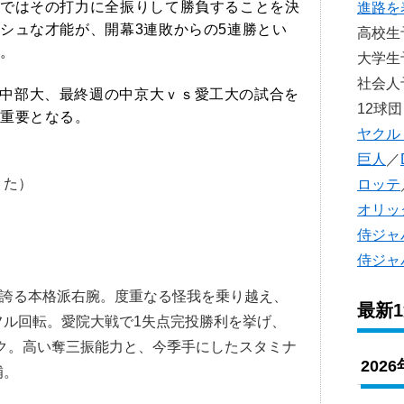
ではその打力に全振りして勝負することを決
進路を
シュな才能が、開幕3連敗からの5連勝とい
高校
。
大学
社会
中部大、最終週の中京大ｖｓ愛工大の試合を
12球団
重要となる。
ヤクル
巨人
／
うた）
ロッテ
オリッ
侍ジャ
侍ジャ
を誇る本格派右腕。度重なる怪我を乗り越え、
最新
らフル回転。愛院大戦で1失点完投勝利を挙げ、
ク。高い奪三振能力と、今季手にしたスタミナ
202
補。