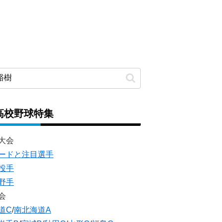
高校野球特集
大会
ードと注目選手
投手
野手
会
道C
/
南北海道A