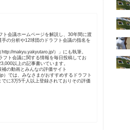
フト会議ホームページを解説し、30年間に渡
選手の分析や12球団のドラフト会議の指名を
。
//makyu.yakyutaro.jp/）」にも執筆。
ドラフト会議に関する情報を毎日投稿してお
23,000以上の記事書いています。
補の動画とみんなの評価サイト
t-kaigi.jp）では、みなさまがおすすめするドラフト
までに3万5千人以上登録されておりその評価