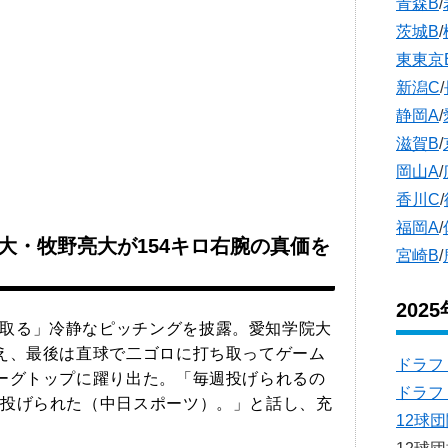
青森B
/
茨城B
/
東東京
新潟C
/
静岡A
/
滋賀B
/
岡山A
/
香川C
/
福岡A
/
大・牧野亮大が154キロ右腕の真価を
宮崎B
/
202
取る」冷静なピッチングを披露。愛知学院大
え、最後は直球で二ゴロに打ち取ってゲーム
ドラフ
ーグトップに躍り出た。「毎週投げられるの
ドラフ
投げられた（中日スポーツ）。」と話し、充
12球