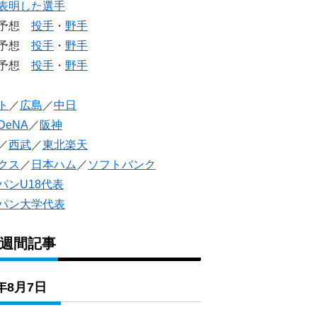
表明した選手
生予想
投手
・
野手
生予想
投手
・
野手
人予想
投手
・
野手
ト
／
広島
／
中日
DeNA
／
阪神
／
西武
／
東北楽天
クス
／
日本ハム
／
ソフトバンク
パンU18代表
パン大学代表
1週間記事
6年8月7日