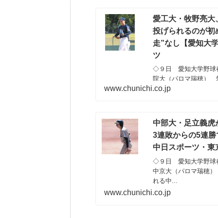
愛工大・牧野亮大
投げられるのが初
走”なし【愛知大
ツ
◇９日 愛知大学野球
院大（パロマ瑞穂） 
www.chunichi.co.jp
で完投...
中部大・足立義虎
3連敗からの5連
中日スポーツ・東
◇９日 愛知大学野球
中京大（パロマ瑞穂）
れる中...
www.chunichi.co.jp