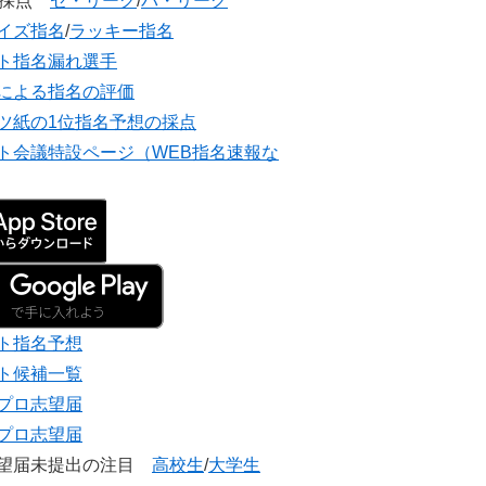
団採点
セ・リーグ
/
パ・リーグ
イズ指名
/
ラッキー指名
ト指名漏れ選手
による指名の評価
ツ紙の1位指名予想の採点
ト会議特設ページ（WEB指名速報な
ト指名予想
ト候補一覧
プロ志望届
プロ志望届
志望届未提出の注目
高校生
/
大学生