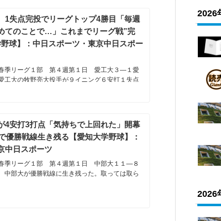
202
、1失点完投でリーグトップ4勝目「毎週
めてのことで…」これまでリーグ戦”完
学野球】：中日スポーツ・東京中日スポー
春季リーグ１部 第４週第１日 愛工大３―１愛
愛工大の牧野亮大投手が９イニング６安打１失点
が4安打3打点「気持ちで上回れた」開幕
勝で優勝戦線生き残る【愛知大学野球】：
京中日スポーツ
春季リーグ１部 第４週第１日 中部大１１―８
 中部大が優勝戦線に生き残った。取っては取ら
202