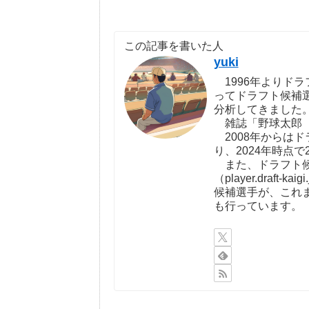
この記事を書いた人
yuki
1996年よりドラ
ってドラフト候補
分析してきました
雑誌「野球太郎（http:
2008年からは
り、2024年時点で
また、ドラフト候
（player.draf
候補選手が、これ
も行っています。