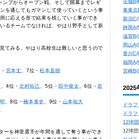
茨城B
/
ャンプからオープン戦、そして開幕までレギ
ンを通してもガマンして使っていくという事
東東京
用に応える形で結果を残していく事ができ
新潟C
/
いるチームでなければ、やはり野手として新
静岡A
/
滋賀B
/
岡山A
/
見てみる。やはり高校生は難しいと思うので
香川C
/
福岡A
/
位・
宮本丈
、7位・
松本直樹
宮崎B
/
三
、4位・
北村拓己
、5位・
田中俊太
、6位・
若
202
明
、8位・
楠本泰史
、9位・
山本祐大
ドラフ
吏
ドラフ
12球
12球
ンターを神里選手が年間を通して奪う事ができ