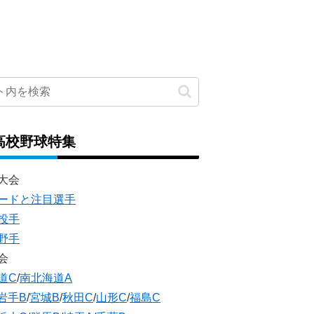
高校野球特集
大会
ードと注目選手
投手
野手
会
道C
/
南北海道A
岩手B
/
宮城B
/
秋田C
/
山形C
/
福島C