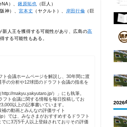
eNA）、
鍬原拓也
（巨人）
阪神）、
宮本丈
（ヤクルト）、
岸田行倫
（巨
が新人王を獲得する可能性があり、広島の
高
得する可能性もある。
フト会議ホームページを解説し、30年間に渡
選手の分析や12球団のドラフト会議の指名を
。
//makyu.yakyutaro.jp/）」にも執筆。
ドラフト会議に関する情報を毎日投稿してお
202
23,000以上の記事書いています。
補の動画とみんなの評価サイト
t-kaigi.jp）では、みなさまがおすすめするドラフト
までに3万5千人以上登録されておりその評価