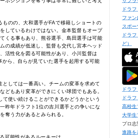
ーポジションを奪う事は非常に難しいと考え
サプラ
ドラフ
ファン
るものの、大和選手がFAで移籍しショートの
スポー
をしているわけではない。金本監督もオープ
ドラフ
てくる事もあり、熊谷選手、島田選手は可能
ど）
ムの成績が低迷し、監督も交代し宮本ヘッド
、活性化を図る可能性があり、小川監督は
事から、自らが見ていた選手を起用する可能
性としては一番高い。チームの変革を求めて
ドラフ
などもあり変革ができにくい球団でもある。
ドラフ
して使い続けることができるかどうかという
高校生
一昨年ドラフト1位の吉川選手との争いにな
を奪う力があるとみられる。
大学生
プロ
進路を
る可能性があるルーキーは、