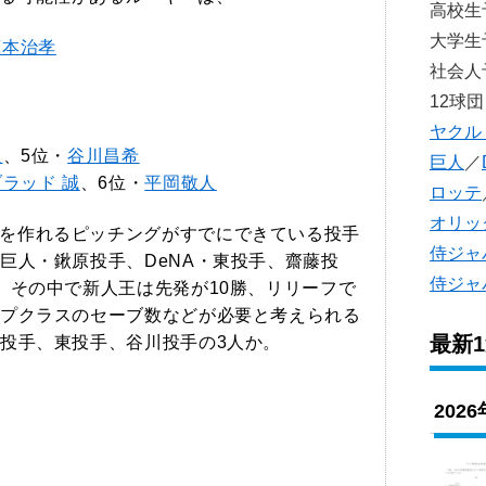
高校
大学
蔵本治孝
社会
12球団
ヤクル
人
、5位・
谷川昌希
巨人
／
ラッド 誠
、6位・
平岡敬人
ロッテ
オリッ
を作れるピッチングがすでにできている投手
侍ジャ
巨人・鍬原投手、DeNA・東投手、齋藤投
侍ジャ
。その中で新人王は先発が10勝、リリーフで
プクラスのセーブ数などが必要と考えられる
最新
投手、東投手、谷川投手の3人か。
202