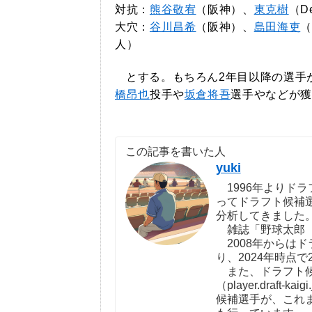
対抗：
熊谷敬宥
（阪神）、
東克樹
（D
大穴：
谷川昌希
（阪神）、
島田海吏
（
人）
とする。もちろん2年目以降の選手
橋昂也
投手や
坂倉将吾
選手やなどが獲
この記事を書いた人
yuki
1996年よりドラ
ってドラフト候補
分析してきました
雑誌「野球太郎（http:
2008年からは
り、2024年時点で
また、ドラフト候
（player.draf
候補選手が、これ