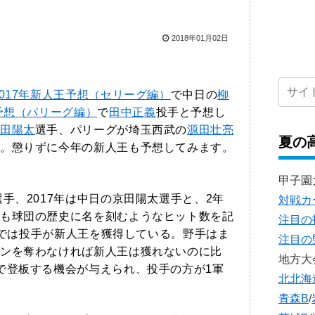
2018年01月02日
2017年新人王予想（セリーグ編）
で中日の
柳
王予想（パリーグ編）
で
田中正義
投手と予想し
田陽太
選手、パリーグが埼玉西武の
源田壮亮
夏の
。懲りずに今年の新人王も予想してみます。
甲子園
選手、2017年は中日の京田陽太選手と、2年
対戦カ
も球団の歴史に名を刻むようなヒット数を記
注目の
年までは投手が新人王を獲得している。野手はま
注目の
ンを奪わなければ新人王は獲れないのに比
地方大
で登板する機会が与えられ、投手の方が1軍
北北海
青森B
/