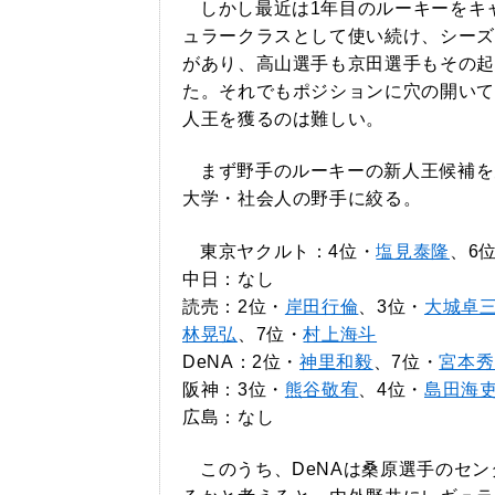
しかし最近は1年目のルーキーをキ
ュラークラスとして使い続け、シーズ
があり、高山選手も京田選手もその起
た。それでもポジションに穴の開いて
人王を獲るのは難しい。
まず野手のルーキーの新人王候補を
大学・社会人の野手に絞る。
東京ヤクルト：4位・
塩見泰隆
、6
中日：なし
読売：2位・
岸田行倫
、3位・
大城卓
林晃弘
、7位・
村上海斗
DeNA：2位・
神里和毅
、7位・
宮本秀
阪神：3位・
熊谷敬宥
、4位・
島田海
広島：なし
このうち、DeNAは桑原選手のセ