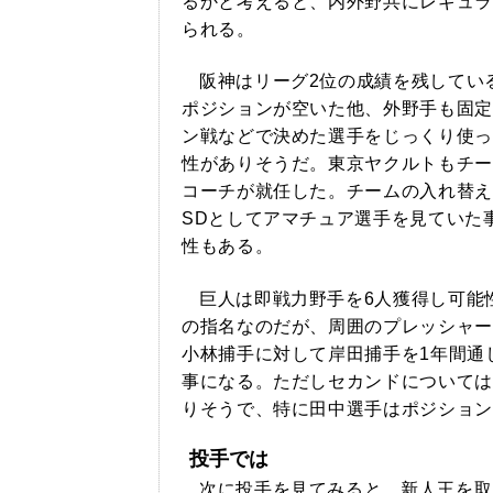
るかと考えると、内外野共にレギュラ
られる。
阪神はリーグ2位の成績を残してい
ポジションが空いた他、外野手も固定
ン戦などで決めた選手をじっくり使っ
性がありそうだ。東京ヤクルトもチー
コーチが就任した。チームの入れ替え
SDとしてアマチュア選手を見ていた
性もある。
巨人は即戦力野手を6人獲得し可能
の指名なのだが、周囲のプレッシャー
小林捕手に対して岸田捕手を1年間通
事になる。ただしセカンドについては
りそうで、特に田中選手はポジション
投手では
次に投手を見てみると、新人王を取