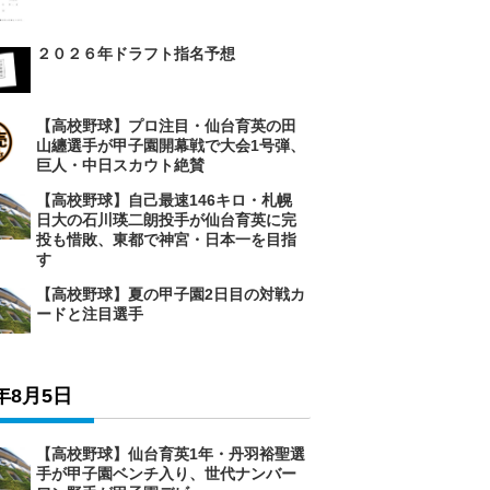
２０２６年ドラフト指名予想
【高校野球】プロ注目・仙台育英の田
山纏選手が甲子園開幕戦で大会1号弾、
巨人・中日スカウト絶賛
【高校野球】自己最速146キロ・札幌
日大の石川瑛二朗投手が仙台育英に完
投も惜敗、東都で神宮・日本一を目指
す
【高校野球】夏の甲子園2日目の対戦カ
ードと注目選手
6年8月5日
【高校野球】仙台育英1年・丹羽裕聖選
手が甲子園ベンチ入り、世代ナンバー