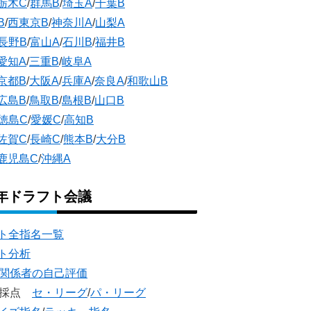
栃木C
/
群馬B
/
埼玉A
/
千葉B
B
/
西東京B
/
神奈川A
/
山梨A
長野B
/
富山A
/
石川B
/
福井B
愛知A
/
三重B
/
岐阜A
京都B
/
大阪A
/
兵庫A
/
奈良A
/
和歌山B
広島B
/
鳥取B
/
島根B
/
山口B
徳島C
/
愛媛C
/
高知B
佐賀C
/
長崎C
/
熊本B
/
大分B
鹿児島C
/
沖縄A
5年ドラフト会議
ト全指名一覧
ト分析
団関係者の自己評価
団採点
セ・リーグ
/
パ・リーグ