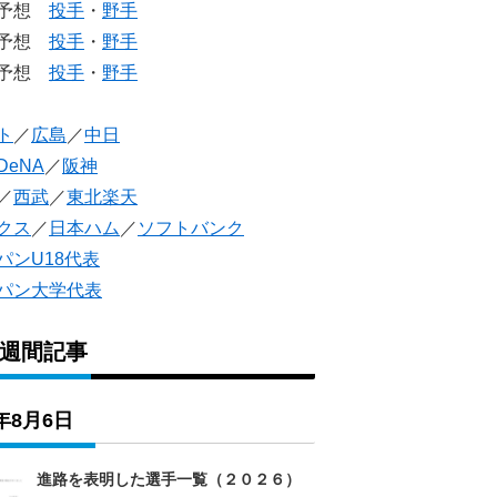
生予想
投手
・
野手
生予想
投手
・
野手
人予想
投手
・
野手
ト
／
広島
／
中日
DeNA
／
阪神
／
西武
／
東北楽天
クス
／
日本ハム
／
ソフトバンク
パンU18代表
パン大学代表
1週間記事
6年8月6日
進路を表明した選手一覧（２０２６）