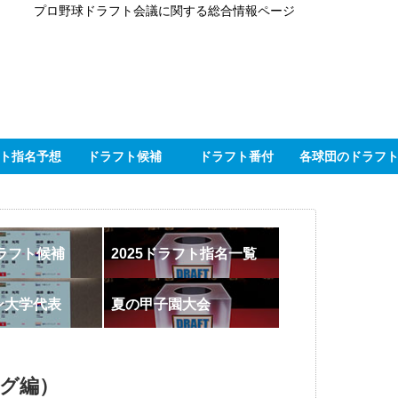
プロ野球ドラフト会議に関する総合情報ページ
ト指名予想
ドラフト候補
ドラフト番付
各球団のドラフ
ドラフト候補
2025ドラフト指名一覧
ン大学代表
夏の甲子園大会
ーグ編）