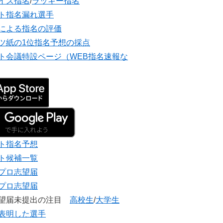
イズ指名
/
ラッキー指名
ト指名漏れ選手
による指名の評価
ツ紙の1位指名予想の採点
ト会議特設ページ（WEB指名速報な
ト指名予想
ト候補一覧
プロ志望届
プロ志望届
志望届未提出の注目
高校生
/
大学生
表明した選手