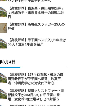
ワン野手が甲子園デビューへ
【高校野球】横浜高・織田翔希投手ｖ
ｓ沖縄尚学・末吉良丞投手の対戦に注
目
【高校野球】高校生スラッガー25人の
評価
【高校野球】甲子園ベンチ入り1年生は
50人！注目1年生を紹介
6年8月4日
【高校野球】157キロ右腕・横浜の織
田翔希投手が甲子園へ帰還、昨夏王
者・沖縄尚学との対決に平常心
【高校野球】聖隷クリストファー・高
部陸投手が353日ぶりに甲子園に登
場、変化球5種に増やしゼロ封誓う