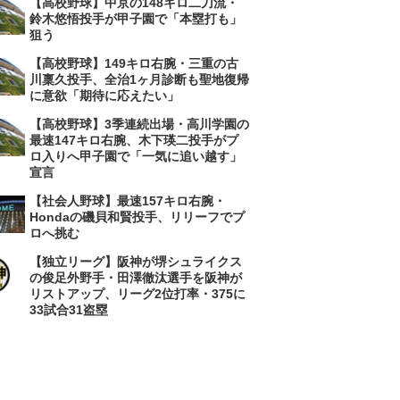
【高校野球】中京の148キロ二刀流・
鈴木悠悟投手が甲子園で「本塁打も」
狙う
【高校野球】149キロ右腕・三重の古
川稟久投手、全治1ヶ月診断も聖地復帰
に意欲「期待に応えたい」
【高校野球】3季連続出場・高川学園の
最速147キロ右腕、木下瑛二投手がプ
ロ入りへ甲子園で「一気に追い越す」
宣言
【社会人野球】最速157キロ右腕・
Hondaの磯貝和賢投手、リリーフでプ
ロへ挑む
【独立リーグ】阪神が堺シュライクス
の俊足外野手・田澤徹汰選手を阪神が
リストアップ、リーグ2位打率・375に
33試合31盗塁