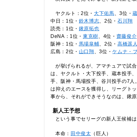
ヤクルト：2位・
大下佑馬
、3位・
中日：1位・
鈴木博志
、2位・
石川翔
読売：1位・
鍬原拓也
DeNA：1位・
東克樹
、4位・
齋藤俊介
阪神：1位・
馬場皐輔
、2位・
高橋遥
広島：2位・
山口翔
、3位・
ケムナ・ブ
が挙げられるが、アマチュアで試合
は、ヤクルト・大下投手、蔵本投手、
手、阪神・馬場投手、谷川投手の7人
は抑えのエースを獲得し、リーグトッ
事から、それができそうなのは、鍬原
新人王予想
という事でセリーグの新人王候補は
本命：
田中俊太
（巨人）