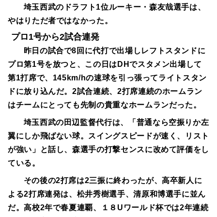
埼玉西武のドラフト1位ルーキー・森友哉選手は、
やはりただ者ではなかった。
プロ1号から2試合連発
昨日の試合で8回に代打で出場しレフトスタンドに
プロ第1号を放つと、この日はDHでスタメン出場して
第1打席で、145km/hの速球を引っ張ってライトスタン
ドに放り込んだ。2試合連続、2打席連続のホームラン
はチームにとっても先制の貴重なホームランだった。
埼玉西武の田辺監督代行は、「普通なら空振りか左
翼にしか飛ばない球。スイングスピードが速く、リスト
が強い」と話し、森選手の打撃センスに改めて評価をし
ている。
その後の2打席は2三振に終わったが、高卒新人に
よる2打席連発は、松井秀樹選手、清原和博選手に並ん
だ。高校2年で春夏連覇、１８Uワールド杯では2年連続