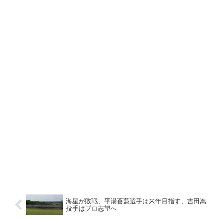
海星が敗戦、平湯蒼藍選手は来年目指す、吉田嵩
投手はプロ志望へ