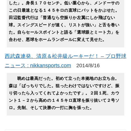
した」。身長１７０センチ。低い重心から、メンドーサの
この日最速となる１４５キロの直球にバットをかぶせた。
田辺監督代行は「普通なら空振りか左翼にしか飛ばない
球。スイングスピードが速く、リストが強い」と舌を巻い
た。自らセールスポイントと語る「選球眼とミート力」を
合わせ、悪球をホームランボールに変えて見せた。
西武森連発、清原＆松井級ルーキーだ！ – プロ野球
ニュース : nikkansports.com
2014/8/16
眺めは最高だった。初めて立った本拠地のお立ち台。
森は「ばっちりでした。狙ったわけではないですけど、振
り切ったら入ってくれてよかったです」。２回１死、カウ
ント１－２から高めの１４５キロ直球を振り抜いて２号ソ
ロ。先制、そして決勝の一打に胸を張った。