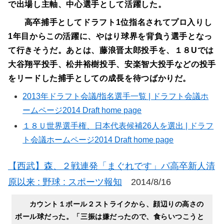
で出場し主軸、中心選手として活躍した。
高卒捕手としてドラフト1位指名されてプロ入りし
1年目からこの活躍に、やはり球界を背負う選手となっ
て行きそうだ。あとは、藤浪晋太郎投手を、１８Uでは
大谷翔平投手、松井裕樹投手、安楽智大投手などの投手
をリードした捕手としての成長を待つばかりだ。
2013年ドラフト会議/指名選手一覧 | ドラフト会議ホ
ームページ2014 Draft home page
１８Ｕ世界選手権、日本代表候補26人を選出 | ドラフ
ト会議ホームページ2014 Draft home page
【西武】森、２戦連発「まぐれです」パ高卒新人清
原以来 : 野球 : スポーツ報知
2014/8/16
カウント１ボール２ストライクから、顔辺りの高さの
ボール球だった。「三振は嫌だったので、食らいつこうと