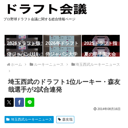
プロ野球ドラフト会議に関する総合情報ページ
2026ドラフト指
2026年ドラフト
2025ドラフト指
名予想
候補
名一覧
侍ジャパンU18
侍ジャパン大学
夏の甲子園大会
代表
代表
ホーム
ルーキーニュース
埼玉西武ルーキーニュース
埼玉西武のドラフト1位ルーキー・森友
哉選手が2試合連発
2014年08月16日
埼玉西武ルーキーニュース
森友哉