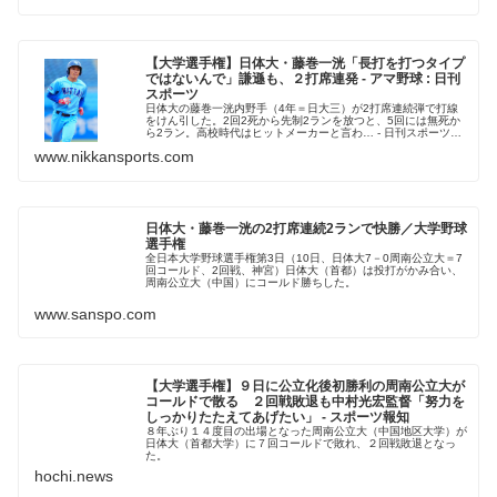
【大学選手権】日体大・藤巻一洸「長打を打つタイプ
ではないんで」謙遜も、２打席連発 - アマ野球 : 日刊
スポーツ
日体大の藤巻一洸内野手（4年＝日大三）が2打席連続弾で打線
をけん引した。2回2死から先制2ランを放つと、5回には無死か
ら2ラン。高校時代はヒットメーカーと言わ… - 日刊スポーツ新
聞社のニュースサイト、ニッカンスポーツ・コム（nikkans...
www.nikkansports.com
日体大・藤巻一洸の2打席連続2ランで快勝／大学野球
選手権
全日本大学野球選手権第3日（10日、日体大7－0周南公立大＝7
回コールド、2回戦、神宮）日体大（首都）は投打がかみ合い、
周南公立大（中国）にコールド勝ちした。
www.sanspo.com
【大学選手権】９日に公立化後初勝利の周南公立大が
コールドで散る ２回戦敗退も中村光宏監督「努力を
しっかりたたえてあげたい」 - スポーツ報知
８年ぶり１４度目の出場となった周南公立大（中国地区大学）が
日体大（首都大学）に７回コールドで敗れ、２回戦敗退となっ
た。
hochi.news