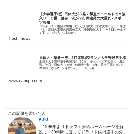
【大学選手権】日体大が３発７得点のコールドで８強
入り…１番・藤巻一洸が２打席連発の大暴れ - スポー
ツ報知
３年ぶり１２度目の出場となった日体大（首都大学）が、８年ぶ
り１４度目の出場の周南公立大（中国地区大学）を７回コールド
で下し、８強入りを決めた。
hochi.news
日体大・藤巻一洸、2打席連続2ラン／大学野球選手権
全日本大学野球選手権第3日（10日、日体大－周南公立大、2回
戦、神宮）日体大（首都）の藤巻一洸（4年、日大三高）が2打
席連続となる2ランを放った。 二回、2死…
www.sanspo.com
この記事を書いた人
yuki
1996年よりドラフト会議ホームページを解
説し、30年間に渡ってドラフト候補選手の分