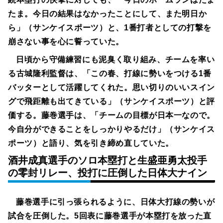
たま。今日の結果はなかったことにして、また明日か
ら」（サンケイスポーツ）と、1番打者としての打撃を
崩さない事を心に誓っていた。
日頃から守備練習にも泥臭く取り組み、チームを率い
る古城隆利監督は、「この春、打線に勢いをつける1番
バッターとして活躍してくれた。思い切りのいいスイン
グで飛距離も出てきている」（サンケイスポーツ）と評
価する。藤巻選手は、「チームの目標が日本一なので。
今自分ができることをしっかりやるだけ」（サンケイス
ポーツ）と語り、気を引き締め直していた。
酒井成真選手のソロ本塁打と生盛亜勇太投手
の零封リレー、投打に圧倒した日体大ナイン
藤巻選手に引っ張られるように、日体大打線の勢いが
試合を圧倒した。5回表に藤巻選手が本塁打を放った直