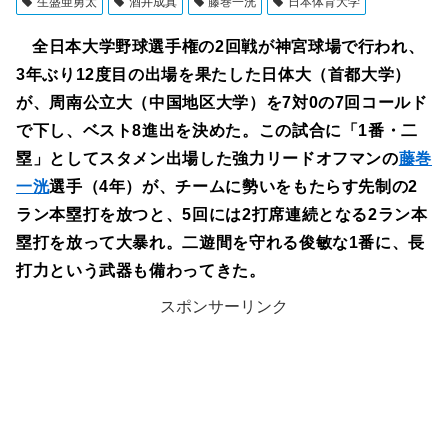
生盛亜勇太
酒井成真
藤巻一洸
日本体育大学
全日本大学野球選手権の2回戦が神宮球場で行われ、
3年ぶり12度目の出場を果たした日体大（首都大学）
が、周南公立大（中国地区大学）を7対0の7回コールド
で下し、ベスト8進出を決めた。この試合に「1番・二
塁」としてスタメン出場した強力リードオフマンの
藤巻
一洸
選手（4年）が、チームに勢いをもたらす先制の2
ラン本塁打を放つと、5回には2打席連続となる2ラン本
塁打を放って大暴れ。二遊間を守れる俊敏な1番に、長
打力という武器も備わってきた。
スポンサーリンク