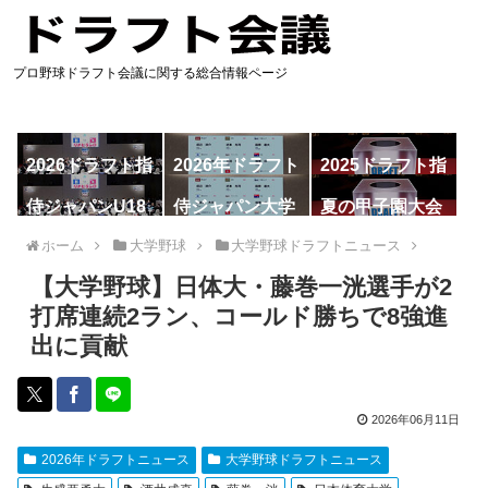
プロ野球ドラフト会議に関する総合情報ページ
2026ドラフト指
2026年ドラフト
2025ドラフト指
名予想
候補
名一覧
侍ジャパンU18
侍ジャパン大学
夏の甲子園大会
代表
代表
ホーム
大学野球
大学野球ドラフトニュース
【大学野球】日体大・藤巻一洸選手が2
打席連続2ラン、コールド勝ちで8強進
出に貢献
2026年06月11日
2026年ドラフトニュース
大学野球ドラフトニュース