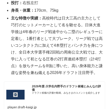
投打：
右投左打
身長・体重：
170cm、75kg
主な特徴や実績：
高校時代は日大三高の主力として
巧打のヒットメーカーとして名を馳せる。日体大進
学後は4年春のリーグ戦途中から二塁のレギュラーに
定着し、1番打者として大ブレーク。リーグ戦では高
いコンタクト力に加えて4本塁打とパンチ力を身につ
け、全日本大学選手権2回戦の周南公立大戦では、大
学に入って初となる圧巻の2打席連続本塁打（計4打
点）を放ちチームを8強に導いた、高い身体能力と謙
虚な姿勢を兼ね備える2026年ドラフト注目野手。
2026年度-大学生内野手のドラフト候補とみんなの評
価
ドラフト候補の評価や動画、みなさまのコメントを紹介します
player.draft-kaigi.jp