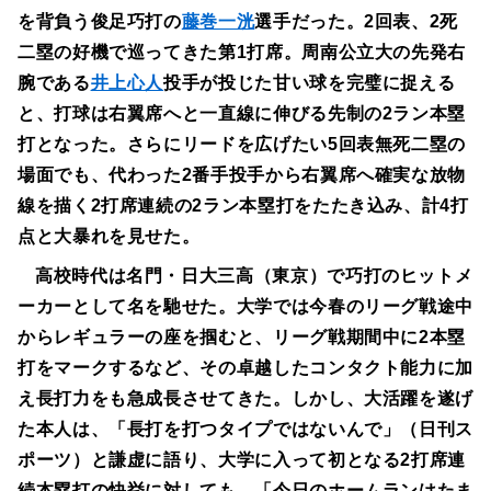
を背負う俊足巧打の
藤巻一洸
選手だった。2回表、2死
二塁の好機で巡ってきた第1打席。周南公立大の先発右
腕である
井上心人
投手が投じた甘い球を完璧に捉える
と、打球は右翼席へと一直線に伸びる先制の2ラン本塁
打となった。さらにリードを広げたい5回表無死二塁の
場面でも、代わった2番手投手から右翼席へ確実な放物
線を描く2打席連続の2ラン本塁打をたたき込み、計4打
点と大暴れを見せた。
高校時代は名門・日大三高（東京）で巧打のヒットメ
ーカーとして名を馳せた。大学では今春のリーグ戦途中
からレギュラーの座を掴むと、リーグ戦期間中に2本塁
打をマークするなど、その卓越したコンタクト能力に加
え長打力をも急成長させてきた。しかし、大活躍を遂げ
た本人は、「長打を打つタイプではないんで」（日刊ス
ポーツ）と謙虚に語り、大学に入って初となる2打席連
続本塁打の快挙に対しても、「今日のホームランはたま