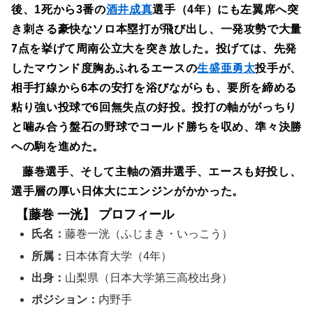
後、1死から3番の
酒井成真
選手（4年）にも左翼席へ突
き刺さる豪快なソロ本塁打が飛び出し、一発攻勢で大量
7点を挙げて周南公立大を突き放した。投げては、先発
したマウンド度胸あふれるエースの
生盛亜勇太
投手が、
相手打線から6本の安打を浴びながらも、要所を締める
粘り強い投球で6回無失点の好投。投打の軸ががっちり
と噛み合う盤石の野球でコールド勝ちを収め、準々決勝
への駒を進めた。
藤巻選手、そして主軸の酒井選手、エースも好投し、
選手層の厚い日体大にエンジンがかかった。
【藤巻 一洸】 プロフィール
氏名：
藤巻一洸（ふじまき・いっこう）
所属：
日本体育大学（4年）
出身：
山梨県（日本大学第三高校出身）
ポジション：
内野手