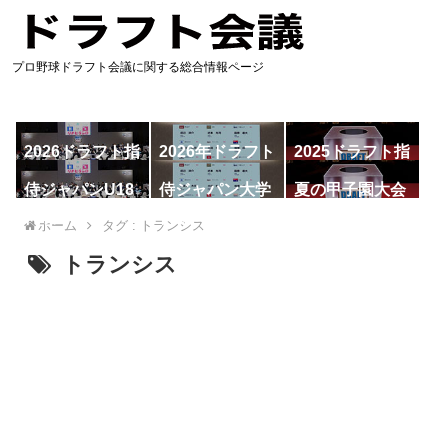
プロ野球ドラフト会議に関する総合情報ページ
2026ドラフト指
2026年ドラフト
2025ドラフト指
名予想
候補
名一覧
侍ジャパンU18
侍ジャパン大学
夏の甲子園大会
代表
代表
ホーム
タグ : トランシス
トランシス