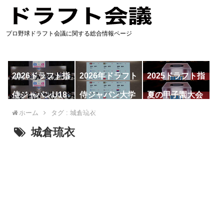
プロ野球ドラフト会議に関する総合情報ページ
2026ドラフト指
2026年ドラフト
2025ドラフト指
名予想
候補
名一覧
侍ジャパンU18
侍ジャパン大学
夏の甲子園大会
代表
代表
ホーム
タグ : 城倉琉衣
城倉琉衣