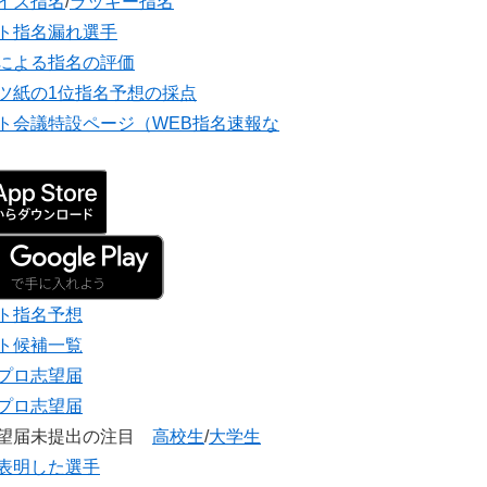
イズ指名
/
ラッキー指名
ト指名漏れ選手
による指名の評価
ツ紙の1位指名予想の採点
ト会議特設ページ（WEB指名速報な
ト指名予想
ト候補一覧
プロ志望届
プロ志望届
志望届未提出の注目
高校生
/
大学生
表明した選手