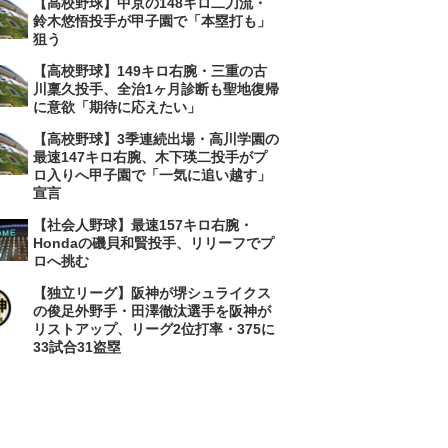
【高校野球】中京の148キロ二刀流・
鈴木悠悟投手が甲子園で「本塁打も」
狙う
【高校野球】149キロ右腕・三重の古
川稟久投手、全治1ヶ月診断も聖地復帰
に意欲「期待に応えたい」
【高校野球】3季連続出場・高川学園の
最速147キロ右腕、木下瑛二投手がプ
ロ入りへ甲子園で「一気に追い越す」
宣言
【社会人野球】最速157キロ右腕・
Hondaの磯貝和賢投手、リリーフでプ
ロへ挑む
【独立リーグ】阪神が堺シュライクス
の俊足外野手・田澤徹汰選手を阪神が
リストアップ、リーグ2位打率・375に
33試合31盗塁