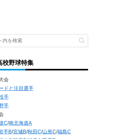
高校野球特集
大会
ードと注目選手
投手
野手
会
道C
/
南北海道A
岩手B
/
宮城B
/
秋田C
/
山形C
/
福島C