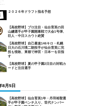
２０２６年ドラフト指名予想
【高校野球】プロ注目・仙台育英の田
山纏選手が甲子園開幕戦で大会1号弾、
巨人・中日スカウト絶賛
【高校野球】自己最速146キロ・札幌
日大の石川瑛二朗投手が仙台育英に完
投も惜敗、東都で神宮・日本一を目指
す
【高校野球】夏の甲子園2日目の対戦カ
ードと注目選手
6年8月5日
【高校野球】仙台育英1年・丹羽裕聖選
手が甲子園ベンチ入り、世代ナンバー