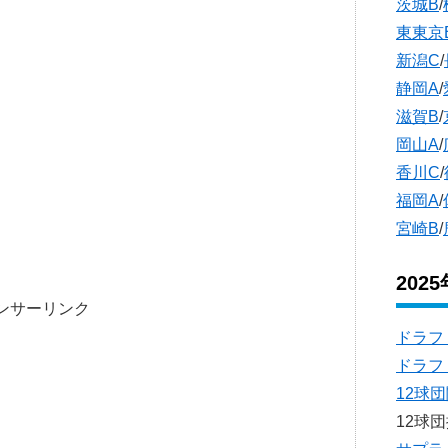
茨城B
/
東東京
新潟C
/
静岡A
/
滋賀B
/
岡山A
/
香川C
/
福岡A
/
宮崎B
/
202
ンサーリンク
ドラフ
ドラフ
12球
12球