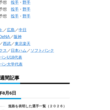
生予想
投手
・
野手
生予想
投手
・
野手
人予想
投手
・
野手
ト
／
広島
／
中日
DeNA
／
阪神
／
西武
／
東北楽天
クス
／
日本ハム
／
ソフトバンク
パンU18代表
パン大学代表
1週間記事
6年8月6日
進路を表明した選手一覧（２０２６）