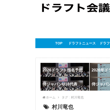
TOP
ドラフトニュース
ドラフ
2026ドラフト指名予想
2026年
侍ジャパンU18代表
侍ジャパ
ホーム
タグ : 村川竜也
村川竜也