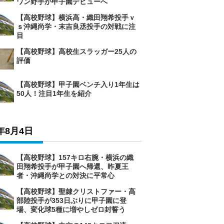
ワン野手が甲子園デビューへ
【高校野球】横浜高・織田翔希投手ｖ
ｓ沖縄尚学・末吉良丞投手の対戦に注
目
【高校野球】高校生スラッガー25人の
評価
【高校野球】甲子園ベンチ入り1年生は
50人！注目1年生を紹介
6年8月4日
【高校野球】157キロ右腕・横浜の織
田翔希投手が甲子園へ帰還、昨夏王
者・沖縄尚学との対決に平常心
【高校野球】聖隷クリストファー・高
部陸投手が353日ぶりに甲子園に登
場、変化球5種に増やしゼロ封誓う