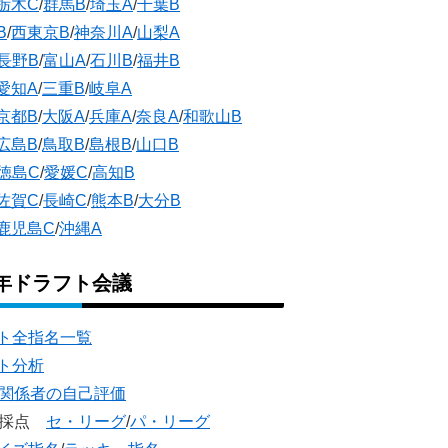
栃木C
/
群馬B
/
埼玉A
/
千葉B
B
/
西東京B
/
神奈川A
/
山梨A
長野B
/
富山A
/
石川B
/
福井B
愛知A
/
三重B
/
岐阜A
京都B
/
大阪A
/
兵庫A
/
奈良A
/
和歌山B
広島B
/
鳥取B
/
島根B
/
山口B
徳島C
/
愛媛C
/
高知B
佐賀C
/
長崎C
/
熊本B
/
大分B
鹿児島C
/
沖縄A
5年ドラフト会議
ト全指名一覧
ト分析
団関係者の自己評価
団採点
セ・リーグ
/
パ・リーグ