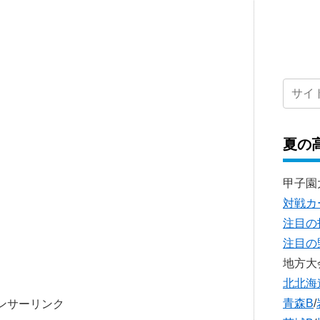
夏の
甲子園
対戦カ
注目の
注目の
地方大
北北海
青森B
/
ンサーリンク