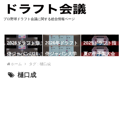
プロ野球ドラフト会議に関する総合情報ページ
2026ドラフト指
2026年ドラフト
2025ドラフト指
名予想
候補
名一覧
侍ジャパンU18
侍ジャパン大学
夏の甲子園大会
代表
代表
ホーム
タグ : 樋口成
樋口成