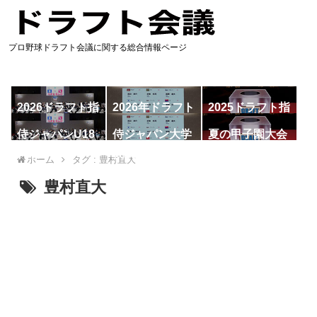
プロ野球ドラフト会議に関する総合情報ページ
2026ドラフト指
2026年ドラフト
2025ドラフト指
名予想
候補
名一覧
侍ジャパンU18
侍ジャパン大学
夏の甲子園大会
代表
代表
ホーム
タグ : 豊村直大
豊村直大