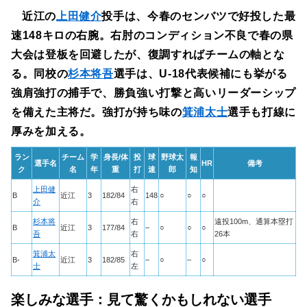
近江の
上田健介
投手は、今春のセンバツで好投した最
速148キロの右腕。右肘のコンディション不良で春の県
大会は登板を回避したが、復調すればチームの軸とな
る。同校の
杉本将吾
選手は、U-18代表候補にも挙がる
強肩強打の捕手で、勝負強い打撃と高いリーダーシップ
を備えた主将だ。強打が持ち味の
箕浦太士
選手も打線に
厚みを加える。
ラン
チーム
学
身長/体
投
球
野球太
報
選手名
HR
備考
ク
名
年
重
打
速
郎
知
上田健
右
B
近江
3
182/84
148
○
○
○
介
右
杉本将
右
遠投100m、通算本塁打
B
近江
3
177/84
–
○
○
○
吾
右
26本
箕浦太
右
B-
近江
3
182/85
–
○
–
○
士
左
楽しみな選手：見て驚くかもしれない選手