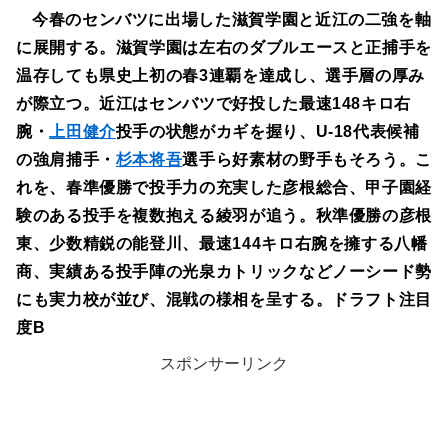
今春のセンバツに出場した滋賀学園と近江の二強を軸
に展開する。滋賀学園は左右のダブルエースと正捕手を
温存しても県史上初の春3連覇を達成し、選手層の厚み
が際立つ。近江はセンバツで好投した最速148キロ右
腕・
上田健介
投手の状態がカギを握り、U-18代表候補
の強肩捕手・
杉本将吾
選手ら好素材の野手もそろう。こ
れを、春準優勝で投手力の充実した彦根総合、甲子園経
験のある投手を複数抱える綾羽が追う。秋準優勝の彦根
東、少数精鋭の能登川、最速144キロ右腕を擁する八幡
商、実績ある投手陣の光泉カトリックなどノーシード勢
にも実力校が並び、混戦の様相を呈する。ドラフト注目
度B
スポンサーリンク