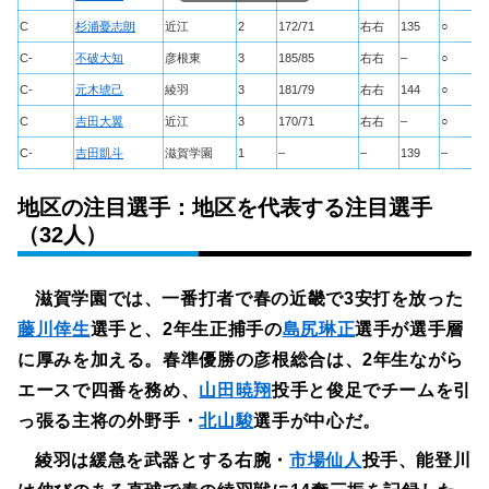
C
杉浦憂志朗
近江
2
172/71
右右
135
○
C-
不破大知
彦根東
3
185/85
右右
–
○
C-
元木琥己
綾羽
3
181/79
右右
144
○
C
吉田大翼
近江
3
170/71
右右
–
○
C-
吉田凱斗
滋賀学園
1
–
–
139
–
地区の注目選手：地区を代表する注目選手
（32人）
滋賀学園では、一番打者で春の近畿で3安打を放った
藤川倖生
選手と、2年生正捕手の
島尻琳正
選手が選手層
に厚みを加える。春準優勝の彦根総合は、2年生ながら
エースで四番を務め、
山田暁翔
投手と俊足でチームを引
っ張る主将の外野手・
北山駿
選手が中心だ。
綾羽は緩急を武器とする右腕・
市場仙人
投手、能登川