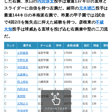
した右腕、水口の
内田渉太
投手は最速137キロの直球と
スライダーに自信を持つ左腕だ。綾羽の
元木琥己
投手は
最速144キロの本格派右腕で、昨夏の甲子園では2試合
で4回2/3を無失点に抑えた経験を持つ。彦根東の
不破
大知
投手は球威ある直球を投げ込む右腕兼中堅の二刀流
だ。
ランク
選手名
チーム名
学年
身長/体重
投打
球速
野球太
C+
土田義貴
滋賀学園
3
175/69
左左
135
○
C+
中野壮真
滋賀学園
3
172/81
右右
–
○
C+
伴田蒼生
滋賀学園
3
176/76
右左
138
–
C+
吉森爽心
滋賀学園
3
178/93
右左
–
○
C
田上晴也
八幡商業
3
183/81
右右
144
○
C
内田渉太
水口
3
180/76
左左
137
○
C
奥間賢
滋賀学園
3
183/90
左左
136
–
C
元翔之介
近江
3
187/78
右右
136
–
スクロールできます
C
馬場雄聖
近江
3
172/67
左左
–
–