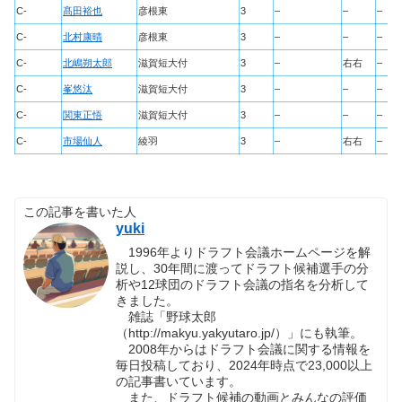
C-
髙田裕也
彦根東
3
–
–
–
C-
北村康晴
彦根東
3
–
–
–
C-
北嶋朔太郎
滋賀短大付
3
–
右右
–
C-
峯悠汰
滋賀短大付
3
–
–
–
C-
関東正悟
滋賀短大付
3
–
–
–
C-
市場仙人
綾羽
3
–
右右
–
この記事を書いた人
yuki
1996年よりドラフト会議ホームページを解
説し、30年間に渡ってドラフト候補選手の分
析や12球団のドラフト会議の指名を分析して
きました。
雑誌「野球太郎
（http://makyu.yakyutaro.jp/）」にも執筆。
2008年からはドラフト会議に関する情報を
毎日投稿しており、2024年時点で23,000以上
の記事書いています。
また、ドラフト候補の動画とみんなの評価