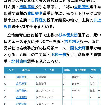
は伸びのある直球で春の綾羽戦に14奪三振を記録した
好左腕・
周防篤樹
投手を筆頭に、主将の
太田智己
選手や
四番で遊撃の
廣田獅冬
選手が並ぶ。光泉カトリックは実
績十分の左腕・
古岡橙矢
投手が継投の軸で、主将の
井上
敦貴
選手が3年生をまとめる。
立命館守山は好捕手で主将の
杉本優太朗
選手と、元中
日のエースを父に持つ2年生右腕・
吉見颯太
投手、近江
兄弟社は右横手投げの技巧派エース・
國友大輝
投手が軸
となる。八幡工の二刀流・
上林一歩
投手、彦根東の遊撃
手・
北村康晴
選手も見どころだ。
ランク
選手名
チーム名
学年
身長/体重
投打
球
C+
藤川倖生
滋賀学園
3
180/74
右右
–
C+
島尻琳正
滋賀学園
2
168/74
右右
–
C
古岡橙矢
光泉カトリック
3
159/54
左左
–
C
今西颯翔
光泉カトリック
3
–
–
–
C
松本樹輝
光泉カトリック
3
–
–
–