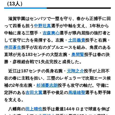
（13人）
滋賀学園はセンバツで一塁を守り、春から正捕手に回
って四番も担う
中野壮真
選手が中軸を支え、1年秋から
中軸に座る三塁手・
吉森爽心
選手が県内屈指の強打者と
して攻守に力を発揮する。左腕・
土田義貴
投手と右腕・
伴田蒼生
投手が左右のダブルエースを組み、角度のある
直球が光る183センチの大型左腕・
奥間賢
投手は春の決
勝・彦根総合戦で1失点完投と成長した。
近江は187センチの長身右腕・
元翔之介
投手が上田不
在の春に主戦を担い、三塁のレギュラーで次期エース候
補の2年生右腕・
杉浦憂志朗
投手も攻守の軸だ。守備に
定評のある
吉田大翼
選手や俊足の
馬場雄聖
選手も野手陣
を支える。
八幡商の
田上晴也
投手は最速144キロまで球速を伸ば