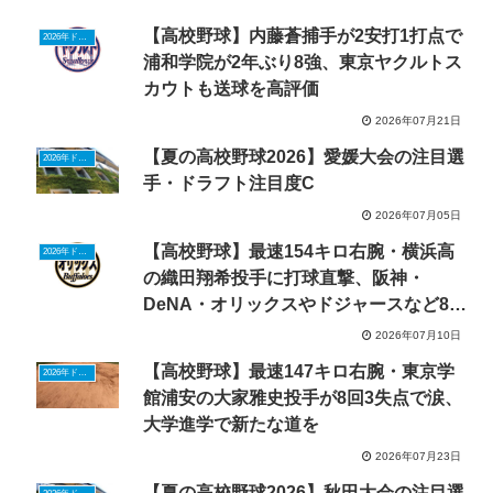
【高校野球】内藤蒼捕手が2安打1打点で
2026年ドラフトニュース
浦和学院が2年ぶり8強、東京ヤクルトス
カウトも送球を高評価
2026年07月21日
【夏の高校野球2026】愛媛大会の注目選
2026年ドラフトニュース
手・ドラフト注目度C
2026年07月05日
【高校野球】最速154キロ右腕・横浜高
2026年ドラフトニュース
の織田翔希投手に打球直撃、阪神・
DeNA・オリックスやドジャースなど8球
団視察
2026年07月10日
【高校野球】最速147キロ右腕・東京学
2026年ドラフトニュース
館浦安の大家雅史投手が8回3失点で涙、
大学進学で新たな道を
2026年07月23日
【夏の高校野球2026】秋田大会の注目選