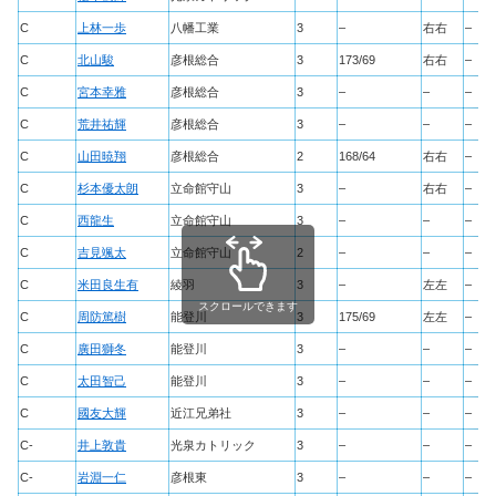
C
上林一歩
八幡工業
3
–
右右
–
C
北山駿
彦根総合
3
173/69
右右
–
C
宮本幸雅
彦根総合
3
–
–
–
C
荒井祐輝
彦根総合
3
–
–
–
C
山田暁翔
彦根総合
2
168/64
右右
–
C
杉本優太朗
立命館守山
3
–
右右
–
C
西龍生
立命館守山
3
–
–
–
C
吉見颯太
立命館守山
2
–
–
–
C
米田良生有
綾羽
3
–
左左
–
スクロールできます
C
周防篤樹
能登川
3
175/69
左左
–
C
廣田獅冬
能登川
3
–
–
–
C
太田智己
能登川
3
–
–
–
C
國友大輝
近江兄弟社
3
–
–
–
C-
井上敦貴
光泉カトリック
3
–
–
–
C-
岩淵一仁
彦根東
3
–
–
–