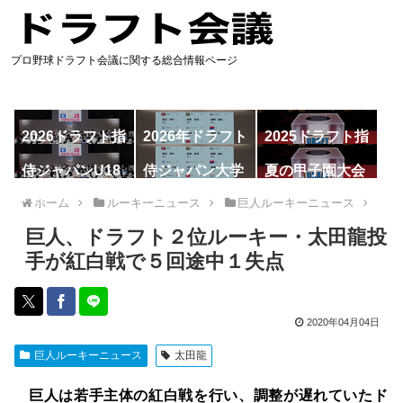
プロ野球ドラフト会議に関する総合情報ページ
2026ドラフト指
2026年ドラフト
2025ドラフト指
名予想
候補
名一覧
侍ジャパンU18
侍ジャパン大学
夏の甲子園大会
代表
代表
ホーム
ルーキーニュース
巨人ルーキーニュース
巨人、ドラフト２位ルーキー・太田龍投
手が紅白戦で５回途中１失点
2020年04月04日
巨人ルーキーニュース
太田龍
巨人は若手主体の紅白戦を行い、調整が遅れていたド