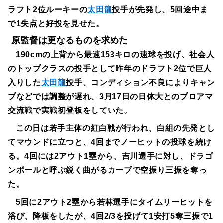
ラフト2位ルーキーの
太田龍
投手が先発し、5回途中ま
で1失点と好投を見せた。
原監督は更なるものを求めた
190cmの上背から最速153キロの速球を投げ、社会人
のトップクラスの投手として昨年のドラフト2位で巨人
入りした
太田龍
投手、コンディション不良によりキャン
プなどでは調整が遅れ、3月17日の日体大とのプロアマ
交流戦で実戦初登板をしていた。
この日は若手主体の紅白戦が行われ、白組の先発とし
てマウンドに立つと、4回までノーヒットの投球を続け
る。4回には2アウト1塁から、吉川選手に対し、ドラゴ
ンボールと呼ぶ鋭く曲がるカーブで空振り三振を奪っ
た。
5回に2アウト2塁から若林選手にタイムリーヒットを
浴び、降板をしたが、4回2/3を投げて1安打5奪三振で1