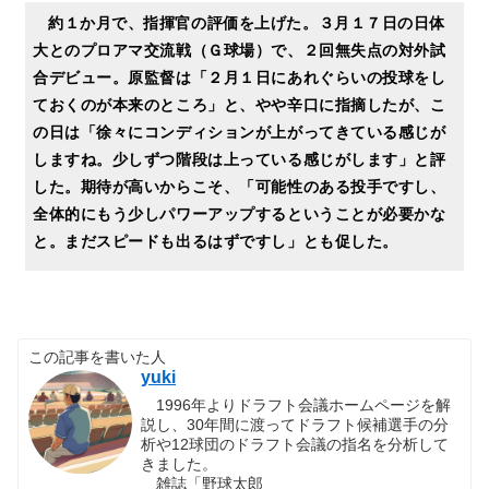
約１か月で、指揮官の評価を上げた。３月１７日の日体
大とのプロアマ交流戦（Ｇ球場）で、２回無失点の対外試
合デビュー。原監督は「２月１日にあれぐらいの投球をし
ておくのが本来のところ」と、やや辛口に指摘したが、こ
の日は「徐々にコンディションが上がってきている感じが
しますね。少しずつ階段は上っている感じがします」と評
した。期待が高いからこそ、「可能性のある投手ですし、
全体的にもう少しパワーアップするということが必要かな
と。まだスピードも出るはずですし」とも促した。
この記事を書いた人
yuki
1996年よりドラフト会議ホームページを解
説し、30年間に渡ってドラフト候補選手の分
析や12球団のドラフト会議の指名を分析して
きました。
雑誌「野球太郎