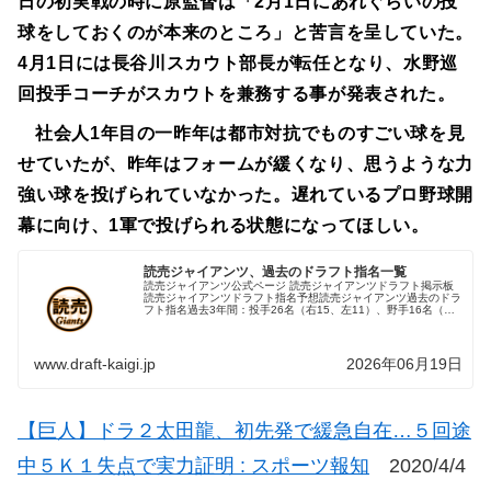
日の初実戦の時に原監督は「2月1日にあれぐらいの投
球をしておくのが本来のところ」と苦言を呈していた。
4月1日には長谷川スカウト部長が転任となり、水野巡
回投手コーチがスカウトを兼務する事が発表された。
社会人1年目の一昨年は都市対抗でものすごい球を見
せていたが、昨年はフォームが緩くなり、思うような力
強い球を投げられていなかった。遅れているプロ野球開
幕に向け、1軍で投げられる状態になってほしい。
読売ジャイアンツ、過去のドラフト指名一覧
読売ジャイアンツ公式ページ 読売ジャイアンツドラフト掲示板
読売ジャイアンツドラフト指名予想読売ジャイアンツ過去のドラ
フト指名過去3年間：投手26名（右15、左11）、野手16名（捕
2、内6、外8：右9、左6、両1） 1位2位3位4位5位6...
www.draft-kaigi.jp
2026年06月19日
【巨人】ドラ２太田龍、初先発で緩急自在…５回途
中５Ｋ１失点で実力証明 : スポーツ報知
2020/4/4