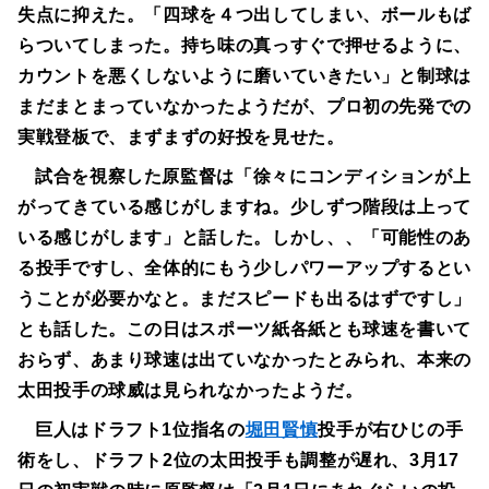
失点に抑えた。「四球を４つ出してしまい、ボールもば
らついてしまった。持ち味の真っすぐで押せるように、
カウントを悪くしないように磨いていきたい」と制球は
まだまとまっていなかったようだが、プロ初の先発での
実戦登板で、まずまずの好投を見せた。
試合を視察した原監督は「徐々にコンディションが上
がってきている感じがしますね。少しずつ階段は上って
いる感じがします」と話した。しかし、、「可能性のあ
る投手ですし、全体的にもう少しパワーアップするとい
うことが必要かなと。まだスピードも出るはずですし」
とも話した。この日はスポーツ紙各紙とも球速を書いて
おらず、あまり球速は出ていなかったとみられ、本来の
太田投手の球威は見られなかったようだ。
巨人はドラフト1位指名の
堀田賢慎
投手が右ひじの手
術をし、ドラフト2位の太田投手も調整が遅れ、3月17