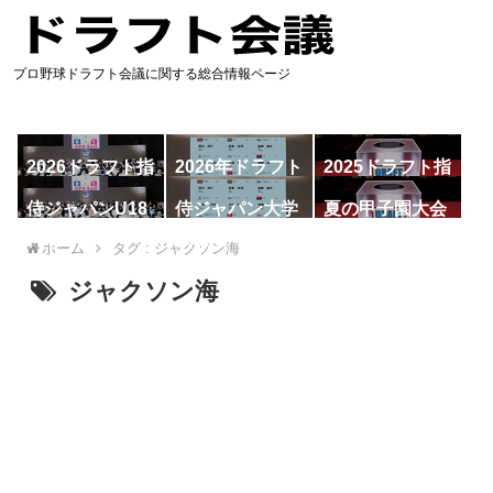
プロ野球ドラフト会議に関する総合情報ページ
2026ドラフト指
2026年ドラフト
2025ドラフト指
名予想
候補
名一覧
侍ジャパンU18
侍ジャパン大学
夏の甲子園大会
代表
代表
ホーム
タグ : ジャクソン海
ジャクソン海