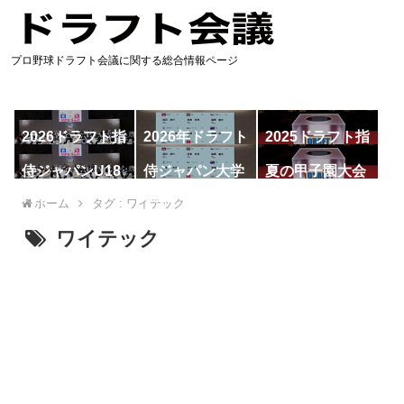
プロ野球ドラフト会議に関する総合情報ページ
2026ドラフト指
2026年ドラフト
2025ドラフト指
名予想
候補
名一覧
侍ジャパンU18
侍ジャパン大学
夏の甲子園大会
代表
代表
ホーム
タグ : ワイテック
ワイテック