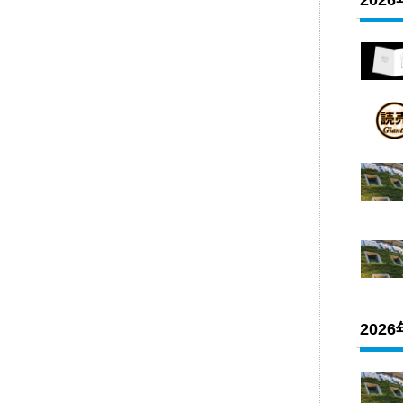
202
202