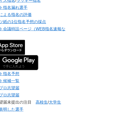
イズ指名
/
ラッキー指名
ト指名漏れ選手
による指名の評価
ツ紙の1位指名予想の採点
ト会議特設ページ（WEB指名速報な
ト指名予想
ト候補一覧
プロ志望届
プロ志望届
志望届未提出の注目
高校生
/
大学生
表明した選手