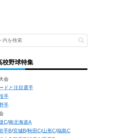
高校野球特集
大会
ードと注目選手
投手
野手
会
道C
/
南北海道A
岩手B
/
宮城B
/
秋田C
/
山形C
/
福島C