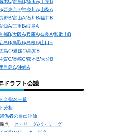
栃木C
/
群馬B
/
埼玉A
/
千葉B
B
/
西東京B
/
神奈川A
/
山梨A
長野B
/
富山A
/
石川B
/
福井B
愛知A
/
三重B
/
岐阜A
京都B
/
大阪A
/
兵庫A
/
奈良A
/
和歌山B
広島B
/
鳥取B
/
島根B
/
山口B
徳島C
/
愛媛C
/
高知B
佐賀C
/
長崎C
/
熊本B
/
大分B
鹿児島C
/
沖縄A
5年ドラフト会議
ト全指名一覧
ト分析
団関係者の自己評価
団採点
セ・リーグ
/
パ・リーグ