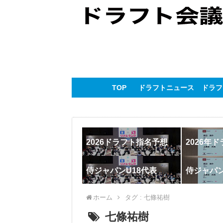
TOP
ドラフトニュース
ドラフ
2026ドラフト指名予想
2026年
侍ジャパンU18代表
侍ジャパ
ホーム
タグ : 七條祐樹
七條祐樹