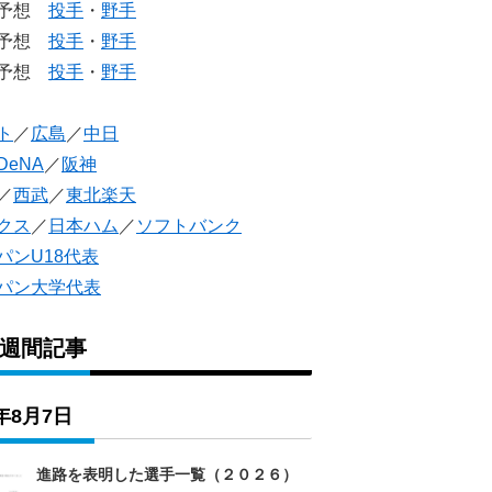
生予想
投手
・
野手
生予想
投手
・
野手
人予想
投手
・
野手
ト
／
広島
／
中日
DeNA
／
阪神
／
西武
／
東北楽天
クス
／
日本ハム
／
ソフトバンク
パンU18代表
パン大学代表
1週間記事
6年8月7日
進路を表明した選手一覧（２０２６）