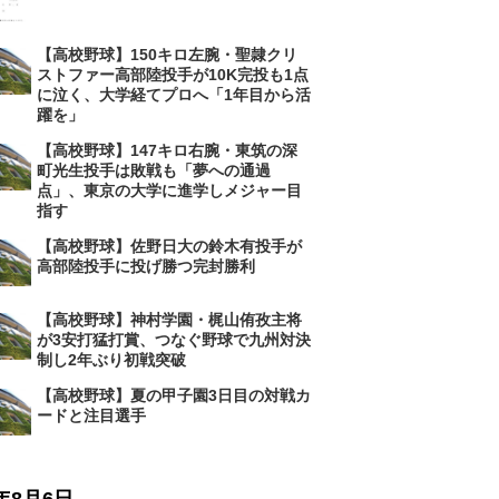
【高校野球】150キロ左腕・聖隷クリ
ストファー高部陸投手が10K完投も1点
に泣く、大学経てプロへ「1年目から活
躍を」
【高校野球】147キロ右腕・東筑の深
町光生投手は敗戦も「夢への通過
点」、東京の大学に進学しメジャー目
指す
【高校野球】佐野日大の鈴木有投手が
高部陸投手に投げ勝つ完封勝利
【高校野球】神村学園・梶山侑孜主将
が3安打猛打賞、つなぐ野球で九州対決
制し2年ぶり初戦突破
【高校野球】夏の甲子園3日目の対戦カ
ードと注目選手