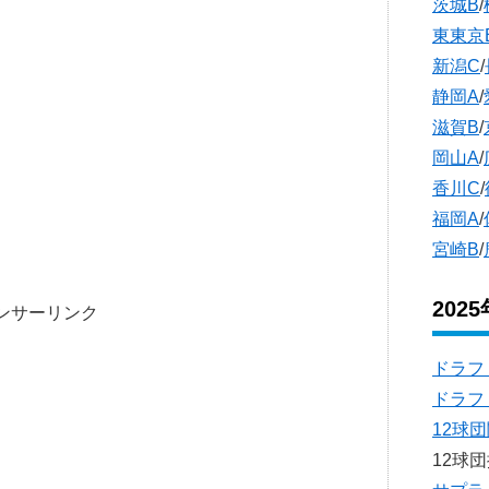
茨城B
/
東東京
新潟C
/
静岡A
/
滋賀B
/
岡山A
/
香川C
/
福岡A
/
宮崎B
/
202
ンサーリンク
ドラフ
ドラフ
12球
12球