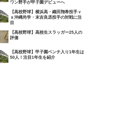
ワン野手が甲子園デビューへ
【高校野球】横浜高・織田翔希投手ｖ
ｓ沖縄尚学・末吉良丞投手の対戦に注
目
【高校野球】高校生スラッガー25人の
評価
【高校野球】甲子園ベンチ入り1年生は
50人！注目1年生を紹介