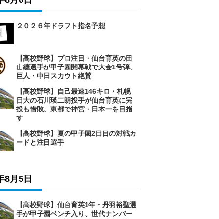
6年8月6日
２０２６年ドラフト指名予想
【高校野球】プロ注目・仙台育英の田
山纏選手が甲子園開幕戦で大会1号弾、
巨人・中日スカウト絶賛
【高校野球】自己最速146キロ・札幌
日大の石川瑛二朗投手が仙台育英に完
投も惜敗、東都で神宮・日本一を目指
す
【高校野球】夏の甲子園2日目の対戦カ
ードと注目選手
6年8月5日
【高校野球】仙台育英1年・丹羽裕聖選
手が甲子園ベンチ入り、世代ナンバー