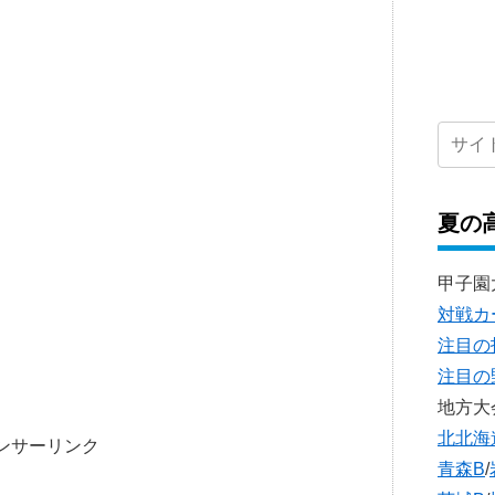
夏の
甲子園
対戦カ
注目の
注目の
地方大
北北海
ンサーリンク
青森B
/