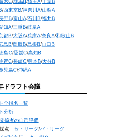
栃木C
/
群馬B
/
埼玉A
/
千葉B
B
/
西東京B
/
神奈川A
/
山梨A
長野B
/
富山A
/
石川B
/
福井B
愛知A
/
三重B
/
岐阜A
京都B
/
大阪A
/
兵庫A
/
奈良A
/
和歌山B
広島B
/
鳥取B
/
島根B
/
山口B
徳島C
/
愛媛C
/
高知B
佐賀C
/
長崎C
/
熊本B
/
大分B
鹿児島C
/
沖縄A
5年ドラフト会議
ト全指名一覧
ト分析
団関係者の自己評価
団採点
セ・リーグ
/
パ・リーグ