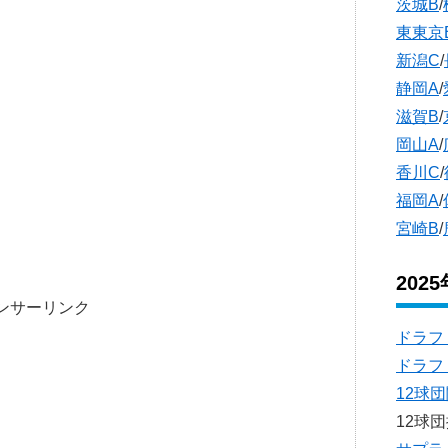
茨城B
/
東東京
新潟C
/
静岡A
/
滋賀B
/
岡山A
/
香川C
/
福岡A
/
宮崎B
/
202
ンサーリンク
ドラフ
ドラフ
12球
12球