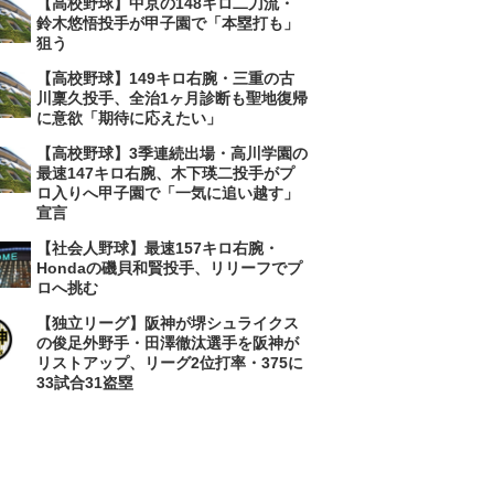
【高校野球】中京の148キロ二刀流・
鈴木悠悟投手が甲子園で「本塁打も」
狙う
【高校野球】149キロ右腕・三重の古
川稟久投手、全治1ヶ月診断も聖地復帰
に意欲「期待に応えたい」
【高校野球】3季連続出場・高川学園の
最速147キロ右腕、木下瑛二投手がプ
ロ入りへ甲子園で「一気に追い越す」
宣言
【社会人野球】最速157キロ右腕・
Hondaの磯貝和賢投手、リリーフでプ
ロへ挑む
【独立リーグ】阪神が堺シュライクス
の俊足外野手・田澤徹汰選手を阪神が
リストアップ、リーグ2位打率・375に
33試合31盗塁