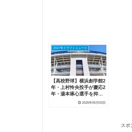
2027年ドラフトニュース
【高校野球】横浜創学館2
年・上村怜央投手が慶応2
年・湯本琢心選手を抑え
て関東大会出場
2026年05月03日
スポ