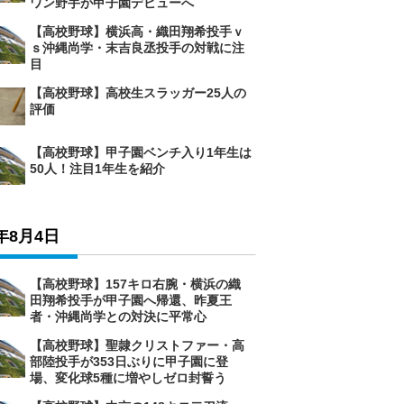
ワン野手が甲子園デビューへ
【高校野球】横浜高・織田翔希投手ｖ
ｓ沖縄尚学・末吉良丞投手の対戦に注
目
【高校野球】高校生スラッガー25人の
評価
【高校野球】甲子園ベンチ入り1年生は
50人！注目1年生を紹介
6年8月4日
【高校野球】157キロ右腕・横浜の織
田翔希投手が甲子園へ帰還、昨夏王
者・沖縄尚学との対決に平常心
【高校野球】聖隷クリストファー・高
部陸投手が353日ぶりに甲子園に登
場、変化球5種に増やしゼロ封誓う