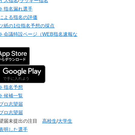
イズ指名
/
ラッキー指名
ト指名漏れ選手
による指名の評価
ツ紙の1位指名予想の採点
ト会議特設ページ（WEB指名速報な
ト指名予想
ト候補一覧
プロ志望届
プロ志望届
志望届未提出の注目
高校生
/
大学生
表明した選手