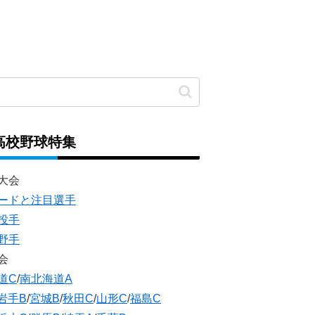
高校野球特集
大会
ードと注目選手
投手
野手
会
道C
/
南北海道A
岩手B
/
宮城B
/
秋田C
/
山形C
/
福島C