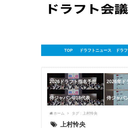
TOP
ドラフトニュース
ドラフ
2026ドラフト指名予想
2026年
侍ジャパンU18代表
侍ジャパ
ホーム
タグ : 上村怜央
上村怜央