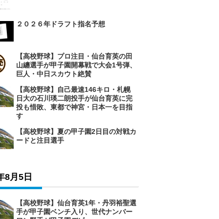
２０２６年ドラフト指名予想
【高校野球】プロ注目・仙台育英の田
山纏選手が甲子園開幕戦で大会1号弾、
巨人・中日スカウト絶賛
【高校野球】自己最速146キロ・札幌
日大の石川瑛二朗投手が仙台育英に完
投も惜敗、東都で神宮・日本一を目指
す
【高校野球】夏の甲子園2日目の対戦カ
ードと注目選手
6年8月5日
【高校野球】仙台育英1年・丹羽裕聖選
手が甲子園ベンチ入り、世代ナンバー