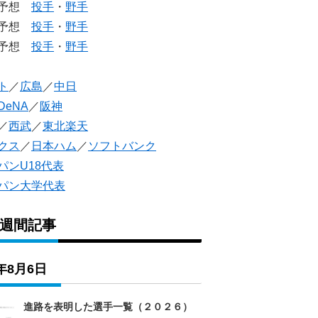
生予想
投手
・
野手
生予想
投手
・
野手
人予想
投手
・
野手
ト
／
広島
／
中日
DeNA
／
阪神
／
西武
／
東北楽天
クス
／
日本ハム
／
ソフトバンク
パンU18代表
パン大学代表
1週間記事
6年8月6日
進路を表明した選手一覧（２０２６）