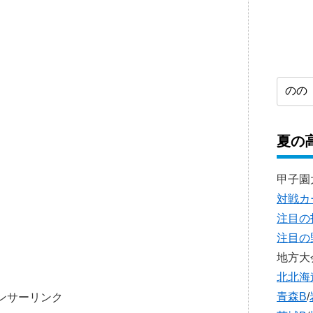
夏の
甲子園
対戦カ
注目の
注目の
地方大
北北海
青森B
/
ンサーリンク