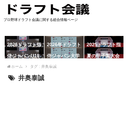
プロ野球ドラフト会議に関する総合情報ページ
2026ドラフト指
2026年ドラフト
2025ドラフト指
名予想
候補
名一覧
侍ジャパンU18
侍ジャパン大学
夏の甲子園大会
代表
代表
ホーム
タグ : 井奥泰誠
井奥泰誠