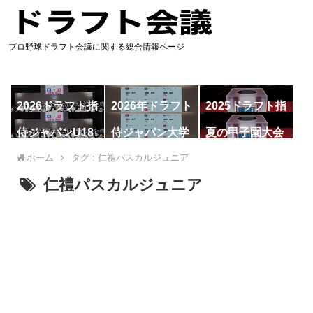
プロ野球ドラフト会議に関する総合情報ページ
2026ドラフト指
2026年ドラフト
2025ドラフト指
名予想
候補
名一覧
侍ジャパンU18
侍ジャパン大学
夏の甲子園大会
代表
代表
ホーム
タグ : 仁禮パスカルジュニア
仁禮パスカルジュニア