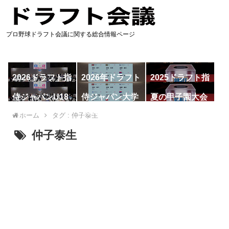
プロ野球ドラフト会議に関する総合情報ページ
2026ドラフト指
2026年ドラフト
2025ドラフト指
名予想
候補
名一覧
侍ジャパンU18
侍ジャパン大学
夏の甲子園大会
代表
代表
ホーム
タグ : 仲子泰生
仲子泰生