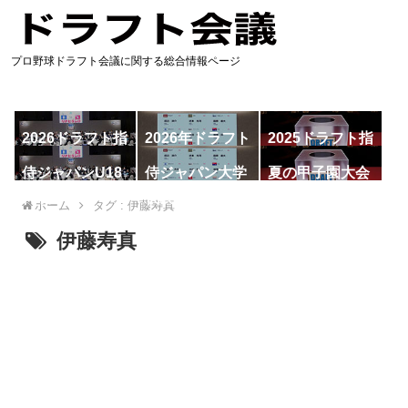
プロ野球ドラフト会議に関する総合情報ページ
2026ドラフト指
2026年ドラフト
2025ドラフト指
名予想
候補
名一覧
侍ジャパンU18
侍ジャパン大学
夏の甲子園大会
代表
代表
ホーム
タグ : 伊藤寿真
伊藤寿真