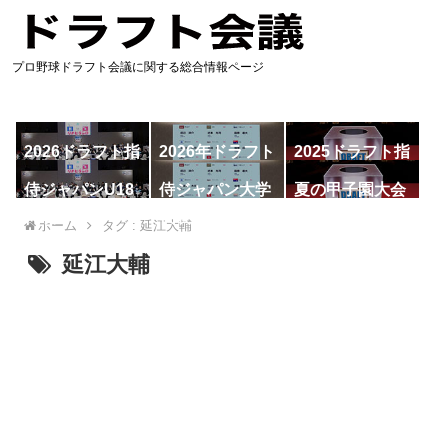
プロ野球ドラフト会議に関する総合情報ページ
2026ドラフト指
2026年ドラフト
2025ドラフト指
名予想
候補
名一覧
侍ジャパンU18
侍ジャパン大学
夏の甲子園大会
代表
代表
ホーム
タグ : 延江大輔
延江大輔