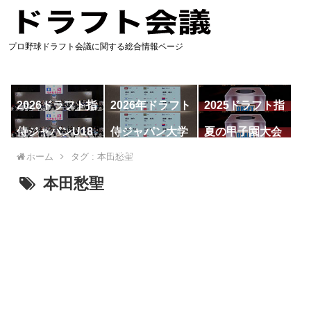
プロ野球ドラフト会議に関する総合情報ページ
2026ドラフト指
2026年ドラフト
2025ドラフト指
名予想
候補
名一覧
侍ジャパンU18
侍ジャパン大学
夏の甲子園大会
代表
代表
ホーム
タグ : 本田愁聖
本田愁聖