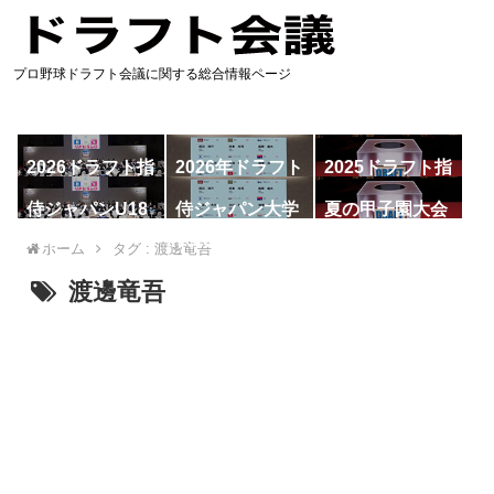
プロ野球ドラフト会議に関する総合情報ページ
2026ドラフト指
2026年ドラフト
2025ドラフト指
名予想
候補
名一覧
侍ジャパンU18
侍ジャパン大学
夏の甲子園大会
代表
代表
ホーム
タグ : 渡邊竜吾
渡邊竜吾