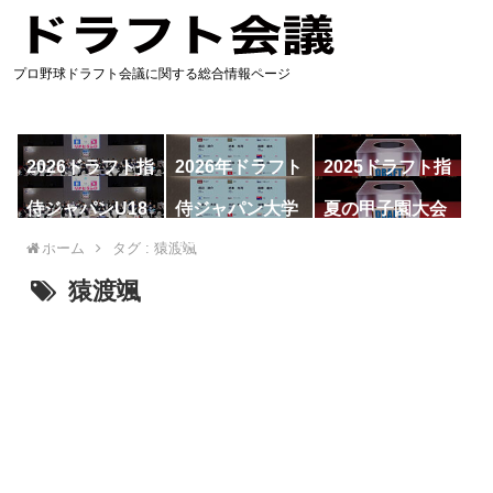
プロ野球ドラフト会議に関する総合情報ページ
2026ドラフト指
2026年ドラフト
2025ドラフト指
名予想
候補
名一覧
侍ジャパンU18
侍ジャパン大学
夏の甲子園大会
代表
代表
ホーム
タグ : 猿渡颯
猿渡颯