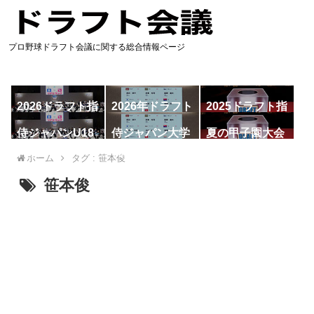
プロ野球ドラフト会議に関する総合情報ページ
2026ドラフト指
2026年ドラフト
2025ドラフト指
名予想
候補
名一覧
侍ジャパンU18
侍ジャパン大学
夏の甲子園大会
代表
代表
ホーム
タグ : 笹本俊
笹本俊