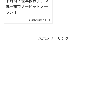
甲府商・笹本俊投手、13
奪三振でノーヒットノー
ラン！
2012年07月17日
スポンサーリンク