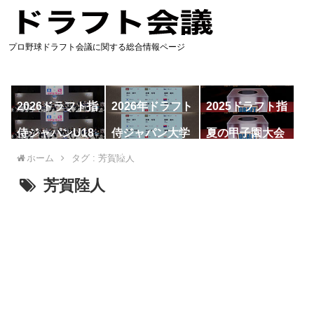
プロ野球ドラフト会議に関する総合情報ページ
2026ドラフト指
2026年ドラフト
2025ドラフト指
名予想
候補
名一覧
侍ジャパンU18
侍ジャパン大学
夏の甲子園大会
代表
代表
ホーム
タグ : 芳賀陸人
芳賀陸人