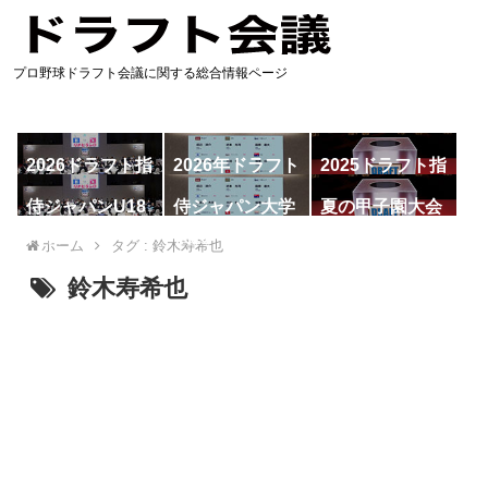
プロ野球ドラフト会議に関する総合情報ページ
2026ドラフト指
2026年ドラフト
2025ドラフト指
名予想
候補
名一覧
侍ジャパンU18
侍ジャパン大学
夏の甲子園大会
代表
代表
ホーム
タグ : 鈴木寿希也
鈴木寿希也