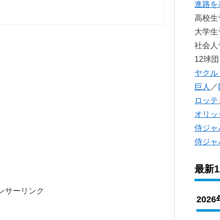
進路を
高校
大学
社会
12球団
ヤクル
巨人
／
ロッテ
オリッ
侍ジャ
侍ジャ
最新
ンサーリンク
202