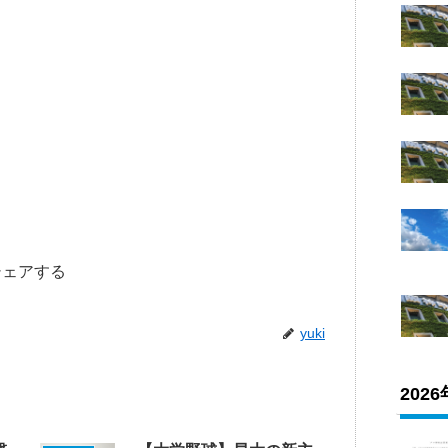
シェアする
yuki
202