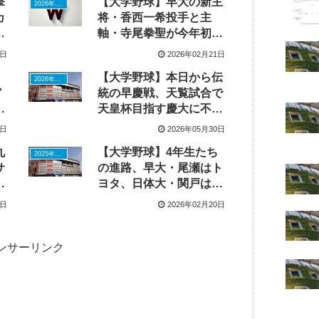
撃
【大学野球】早大の新主
2026年ドラフトニュース
カ
将・香西一希投手と主
ク
軸・寺尾拳聖が今年初実
戦で躍動
8日
2026年02月21日
と
【大学野球】本日から伝
2026年ドラフトニュース
宮
統の早慶戦、天覧試合で
脱
天皇杯目指す慶大に不振
戦
の早稲田が牙を剥くか
1日
2026年05月30日
丸
【大学野球】4年生たち
2025年ドラフトニュース
サ
の進路、早大・尾瀬はト
も
ヨタ、日体大・関戸は日
立でプロ再挑戦、法政
1日
2026年02月20日
大・国府田投手は異業種
へ
ンサーリンク