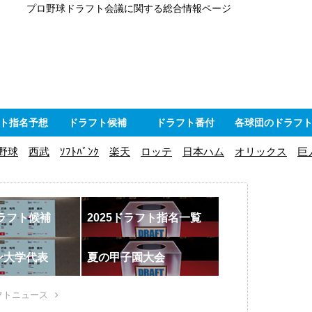
プロ野球ドラフト会議に関する総合情報ページ
ト指名予想
ドラフト候補
ドラフト番付
各球団のドラフ
野球
西武
ｿﾌﾄﾊﾞﾝｸ
楽天
ロッテ
日本ハム
オリックス
巨
ドラフト候補
2025ドラフト指名一覧
ン大学代表
夏の甲子園大会
フトニュース