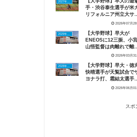
【大学野球】早大の遊
2027年ドラフトニュース
手・渋谷泰生選手が米
リフォルニア州立大サ
ラメント校へ、NCAA1
2026年07月2
部でイーマン琉海選手
【大学野球】早大が
二遊間も
2029年ドラフトニュース
ENEOSに12三振、小
山悟監督は肉離れで離
の阿部葉太選手リーグ
2026年03月3
復帰に期待
【大学野球】早大・徳
2028年ドラフトニュース
快晴選手が天覧試合で
ヨナラ打、霜結太選手
2戦連発の歴史的一発
2026年06月0
スポ