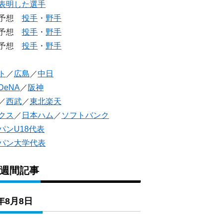
表明した選手
生予想
投手
・
野手
生予想
投手
・
野手
人予想
投手
・
野手
ト
／
広島
／
中日
DeNA
／
阪神
／
西武
／
東北楽天
クス
／
日本ハム
／
ソフトバンク
パンU18代表
パン大学代表
1週間記事
6年8月8日