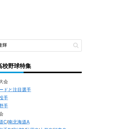
高校野球特集
大会
ードと注目選手
投手
野手
会
道C
/
南北海道A