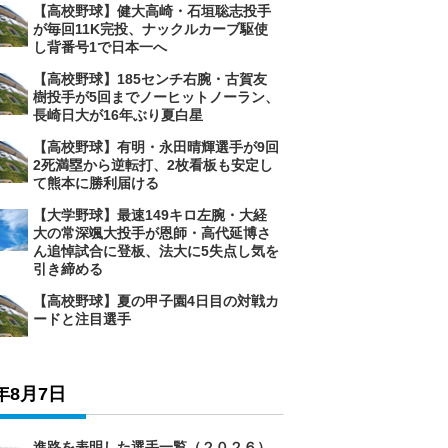
【高校野球】健大高崎・石垣聡志投手
が毎回11K完投、ナックルカーブ駆使
し背番号1で日本一へ
【高校野球】185センチ右腕・古賀友
樹投手が5回までノーヒットノーラン、
長崎日大が16年ぶり夏白星
【高校野球】有明・永田晴輝選手が9回
2死満塁から逆転打、2枚看板も安定し
て熊本に勝利届ける
【大学野球】最速149キロ左腕・大経
大の常深颯大投手が恩師・高代延博さ
ん追悼試合に登板、法大に5失点し気を
引き締める
【高校野球】夏の甲子園4日目の対戦カ
ードと注目選手
6年8月7日
進路を表明した選手一覧（２０２６）