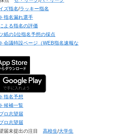
団採点
セ・リーグ
/
パ・リーグ
イズ指名
/
ラッキー指名
ト指名漏れ選手
による指名の評価
ツ紙の1位指名予想の採点
ト会議特設ページ（WEB指名速報な
ト指名予想
ト候補一覧
プロ志望届
プロ志望届
志望届未提出の注目
高校生
/
大学生