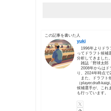
この記事を書いた人
yuki
1996年よりドラ
ってドラフト候補
分析してきました
雑誌「野球太郎（http:
2008年からは
り、2024年時点で
また、ドラフト候
（player.draf
候補選手が、これ
も行っています。