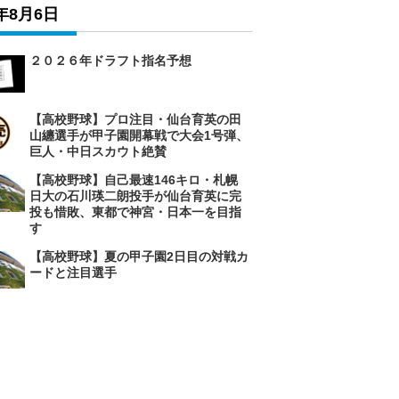
6年8月6日
２０２６年ドラフト指名予想
【高校野球】プロ注目・仙台育英の田
山纏選手が甲子園開幕戦で大会1号弾、
巨人・中日スカウト絶賛
【高校野球】自己最速146キロ・札幌
日大の石川瑛二朗投手が仙台育英に完
投も惜敗、東都で神宮・日本一を目指
す
【高校野球】夏の甲子園2日目の対戦カ
ードと注目選手