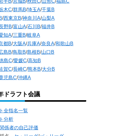
岩手B
/
宮城B
/
秋田C
/
山形C
/
福島C
栃木C
/
群馬B
/
埼玉A
/
千葉B
B
/
西東京B
/
神奈川A
/
山梨A
長野B
/
富山A
/
石川B
/
福井B
愛知A
/
三重B
/
岐阜A
京都B
/
大阪A
/
兵庫A
/
奈良A
/
和歌山B
広島B
/
鳥取B
/
島根B
/
山口B
徳島C
/
愛媛C
/
高知B
佐賀C
/
長崎C
/
熊本B
/
大分B
鹿児島C
/
沖縄A
5年ドラフト会議
ト全指名一覧
ト分析
団関係者の自己評価