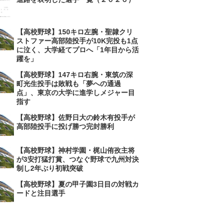
【高校野球】150キロ左腕・聖隷クリ
ストファー高部陸投手が10K完投も1点
に泣く、大学経てプロへ「1年目から活
躍を」
【高校野球】147キロ右腕・東筑の深
町光生投手は敗戦も「夢への通過
点」、東京の大学に進学しメジャー目
指す
【高校野球】佐野日大の鈴木有投手が
高部陸投手に投げ勝つ完封勝利
【高校野球】神村学園・梶山侑孜主将
が3安打猛打賞、つなぐ野球で九州対決
制し2年ぶり初戦突破
【高校野球】夏の甲子園3日目の対戦カ
ードと注目選手