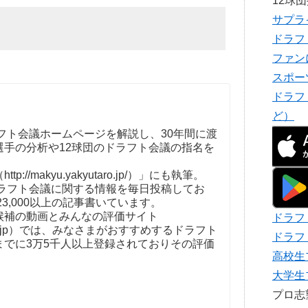
12球
サプラ
ドラフ
ファン
スポー
ドラフ
ど）
フト会議ホームページを解説し、30年間に渡
選手の分析や12球団のドラフト会議の指名を
。
//makyu.yakyutaro.jp/）」にも執筆。
ドラフト会議に関する情報を毎日投稿してお
23,000以上の記事書いています。
補の動画とみんなの評価サイト
ドラフ
t-kaigi.jp）では、みなさまがおすすめするドラフト
ドラフ
までに3万5千人以上登録されておりその評価
高校生
大学生
プロ