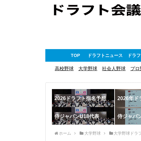
TOP
ドラフトニュース
ドラフ
高校野球
大学野球
社会人野球
プロ
2026ドラフト指名予想
2026年
侍ジャパンU18代表
侍ジャパ
ホーム
大学野球
大学野球ドラ