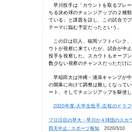
早川投手は「カウントを取るブレー
ちる決め球のチェンジアップの２種類
ている」と課題を話し、この試合でプ
テーマに臨む予定だったという。
この日は巨人、福岡ソフトバンク、
ウトが視察に来ていたが、試合が中止
投手を視察した。スカウトもオープン
数少ない視察のチャンスだっただけに
早稲田大は沖縄・浦添キャンプが中
の開幕に向けて調整は難しくなってい
ート、そしてチェンジアップを駆使し
2020年度-大学生投手-左投のドラ
プロ注目の早大・早川が４球団のスカ
雨天中止 : スポーツ報知
2020/3/10