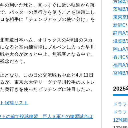
青森B
/
キの利いた球と、真っすぐに近い軌道から落
茨城B
/
で、バッターの奥行きを使うことを課題にし
東東京
ロを相手に「チェンジアップの使い分け」を
新潟C
/
静岡A
/
北海道日本ハム、オリックスの4球団のスカ
滋賀B
/
になると室内練習場にブルペンに入った早川
岡山A
/
戦や大会が次々と中止、無観客となる中で、
香川C
/
残念だろう。
福岡A
/
宮崎B
/
止となり、この日の交流戦も中止と4月11日
るが、東京六大学リーグで早川投手のストレ
202
た奥行きを使ったピッチングに注目したい。
フト候補リスト
ドラフ
ドラフ
ウトの前で投球練習 巨人３軍との練習試合は
12球