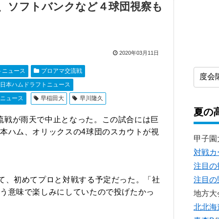
、ソフトバンクなど４球団視察も
2020年03月11日
トニュース
プロアマ交流戦
日本ハムドラフトニュース
ニュース
早稲田大
早川隆久
夏の
流戦が雨天で中止となった。この試合には巨
本ハム、オリックスの4球団のスカウトが視
甲子園
対戦カ
注目の
注目の
て、初めてプロと対戦する予定だった。「社
う意味で楽しみにしていたので投げたかっ
地方大
北北海