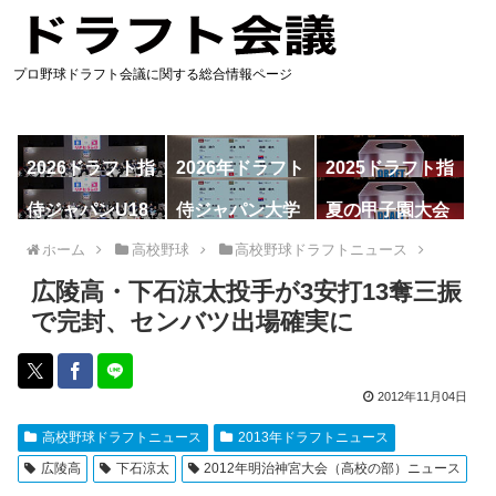
プロ野球ドラフト会議に関する総合情報ページ
2026ドラフト指
2026年ドラフト
2025ドラフト指
名予想
候補
名一覧
侍ジャパンU18
侍ジャパン大学
夏の甲子園大会
代表
代表
ホーム
高校野球
高校野球ドラフトニュース
広陵高・下石涼太投手が3安打13奪三振
で完封、センバツ出場確実に
2012年11月04日
高校野球ドラフトニュース
2013年ドラフトニュース
広陵高
下石涼太
2012年明治神宮大会（高校の部）ニュース