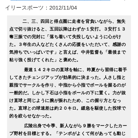
イリースポーツ：2012/11/04
二、三、四回と得点圏に走者を背負いながら、無失
点で切り抜けると、五回以降はわずか１安打。３安打１３
奪三振での完封に「落ち着いて失投しないように心がけ
た。３年生の人などたくさんの応援をいただいて、感謝の
気持ちでいっぱいです」と言えば、中井監督も「最後まで
粘り強く投げてくれた」と褒めた。
最速１４２キロの直球を軸に、昨夏から習得に着手
してきたチェンジアップが効果的に決まった。人さし指と
親指でサークルを作り、中指から小指でボールを握るのが
一般的だ。しかし下石は小指をボールの下に置く。力が抜
け直球と同じように腕が振れたため、この握り方となっ
た。直球との球速差は約２０キロ。緩急を駆使した投球で
的を絞らせなかった。
広陵出身で今季、新人ながら９勝をマークしたカー
プ野村を目標とする。「テンポがよくて何があっても動じ