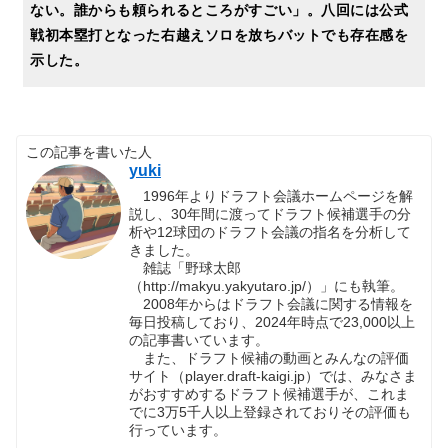
ない。誰からも頼られるところがすごい」。八回には公式
戦初本塁打となった右越えソロを放ちバットでも存在感を
示した。
この記事を書いた人
yuki
1996年よりドラフト会議ホームページを解
説し、30年間に渡ってドラフト候補選手の分
析や12球団のドラフト会議の指名を分析して
きました。
雑誌「野球太郎
（http://makyu.yakyutaro.jp/）」にも執筆。
2008年からはドラフト会議に関する情報を
毎日投稿しており、2024年時点で23,000以上
の記事書いています。
また、ドラフト候補の動画とみんなの評価
サイト（player.draft-kaigi.jp）では、みなさま
がおすすめするドラフト候補選手が、これま
でに3万5千人以上登録されておりその評価も
行っています。