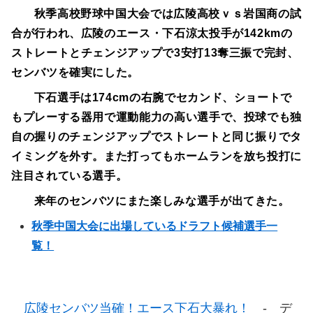
秋季高校野球中国大会では広陵高校ｖｓ岩国商の試
合が行われ、広陵のエース・下石涼太投手が142kmの
ストレートとチェンジアップで3安打13奪三振で完封、
センバツを確実にした。
下石選手は174cmの右腕でセカンド、ショートで
もプレーする器用で運動能力の高い選手で、投球でも独
自の握りのチェンジアップでストレートと同じ振りでタ
イミングを外す。また打ってもホームランを放ち投打に
注目されている選手。
来年のセンバツにまた楽しみな選手が出てきた。
秋季中国大会に出場しているドラフト候補選手一
覧！
広陵センバツ当確！エース下石大暴れ！
- デ