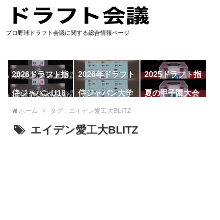
プロ野球ドラフト会議に関する総合情報ページ
2026ドラフト指
2026年ドラフト
2025ドラフト指
名予想
候補
名一覧
侍ジャパンU18
侍ジャパン大学
夏の甲子園大会
代表
代表
ホーム
タグ : エイデン愛工大BLITZ
エイデン愛工大BLITZ