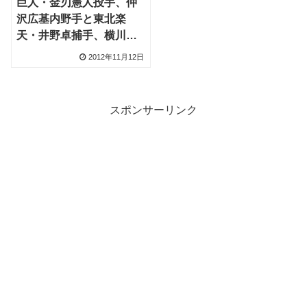
巨人・金刃憲人投手、仲
沢広基内野手と東北楽
天・井野卓捕手、横川史
学外野手のトレードを読
2012年11月12日
み解く
スポンサーリンク