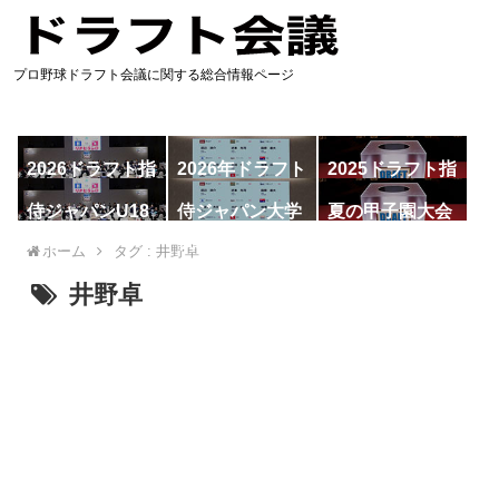
プロ野球ドラフト会議に関する総合情報ページ
2026ドラフト指
2026年ドラフト
2025ドラフト指
名予想
候補
名一覧
侍ジャパンU18
侍ジャパン大学
夏の甲子園大会
代表
代表
ホーム
タグ : 井野卓
井野卓