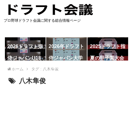
プロ野球ドラフト会議に関する総合情報ページ
2026ドラフト指
2026年ドラフト
2025ドラフト指
名予想
候補
名一覧
侍ジャパンU18
侍ジャパン大学
夏の甲子園大会
代表
代表
ホーム
タグ : 八木隼俊
八木隼俊