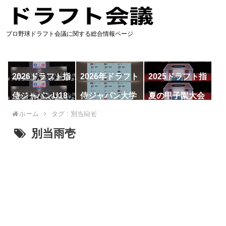
プロ野球ドラフト会議に関する総合情報ページ
2026ドラフト指
2026年ドラフト
2025ドラフト指
名予想
候補
名一覧
侍ジャパンU18
侍ジャパン大学
夏の甲子園大会
代表
代表
ホーム
タグ : 別当雨壱
別当雨壱