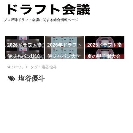
プロ野球ドラフト会議に関する総合情報ページ
2026ドラフト指
2026年ドラフト
2025ドラフト指
名予想
候補
名一覧
侍ジャパンU18
侍ジャパン大学
夏の甲子園大会
代表
代表
ホーム
タグ : 塩谷優斗
塩谷優斗