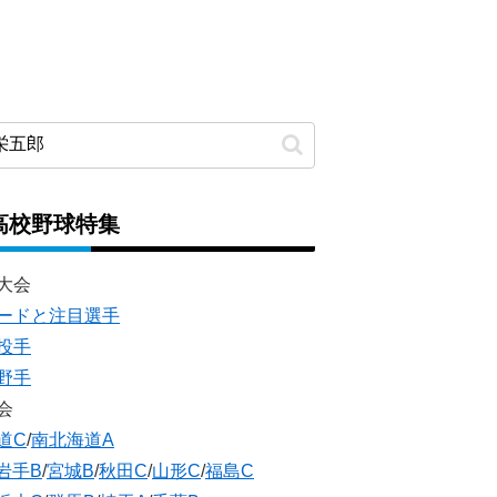
高校野球特集
大会
ードと注目選手
投手
野手
会
道C
/
南北海道A
岩手B
/
宮城B
/
秋田C
/
山形C
/
福島C