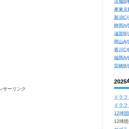
茨城B
/
東東京
新潟C
/
静岡A
/
滋賀B
/
岡山A
/
香川C
/
福岡A
/
宮崎B
/
202
ンサーリンク
ドラフ
ドラフ
12球
12球