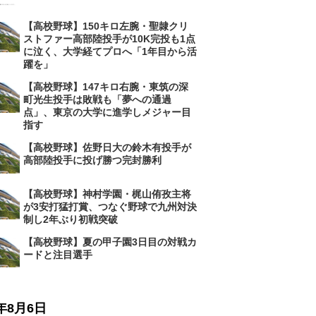
【高校野球】150キロ左腕・聖隷クリ
ストファー高部陸投手が10K完投も1点
に泣く、大学経てプロへ「1年目から活
躍を」
【高校野球】147キロ右腕・東筑の深
町光生投手は敗戦も「夢への通過
点」、東京の大学に進学しメジャー目
指す
【高校野球】佐野日大の鈴木有投手が
高部陸投手に投げ勝つ完封勝利
【高校野球】神村学園・梶山侑孜主将
が3安打猛打賞、つなぐ野球で九州対決
制し2年ぶり初戦突破
【高校野球】夏の甲子園3日目の対戦カ
ードと注目選手
6年8月6日