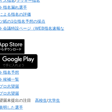
イズ指名
/
ラッキー指名
ト指名漏れ選手
による指名の評価
ツ紙の1位指名予想の採点
ト会議特設ページ（WEB指名速報な
ト指名予想
ト候補一覧
プロ志望届
プロ志望届
志望届未提出の注目
高校生
/
大学生
表明した選手