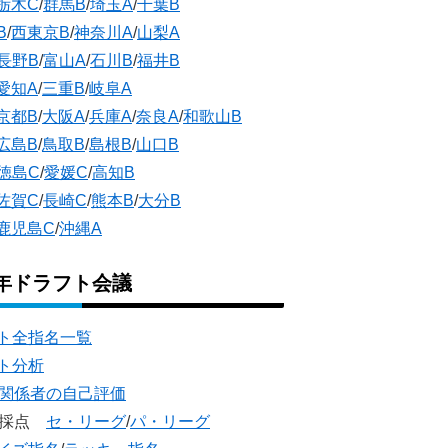
栃木C
/
群馬B
/
埼玉A
/
千葉B
B
/
西東京B
/
神奈川A
/
山梨A
長野B
/
富山A
/
石川B
/
福井B
愛知A
/
三重B
/
岐阜A
京都B
/
大阪A
/
兵庫A
/
奈良A
/
和歌山B
広島B
/
鳥取B
/
島根B
/
山口B
徳島C
/
愛媛C
/
高知B
佐賀C
/
長崎C
/
熊本B
/
大分B
鹿児島C
/
沖縄A
5年ドラフト会議
ト全指名一覧
ト分析
団関係者の自己評価
団採点
セ・リーグ
/
パ・リーグ