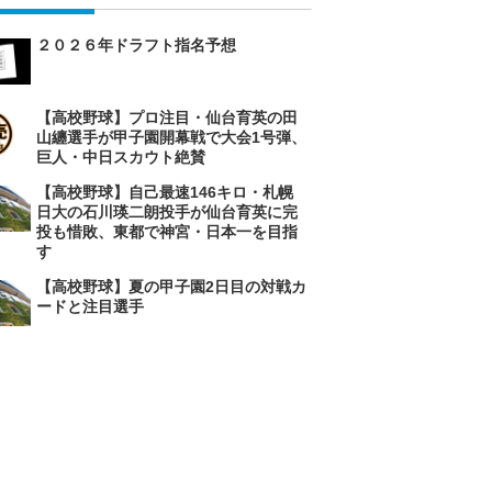
２０２６年ドラフト指名予想
【高校野球】プロ注目・仙台育英の田
山纏選手が甲子園開幕戦で大会1号弾、
巨人・中日スカウト絶賛
【高校野球】自己最速146キロ・札幌
日大の石川瑛二朗投手が仙台育英に完
投も惜敗、東都で神宮・日本一を目指
す
【高校野球】夏の甲子園2日目の対戦カ
ードと注目選手