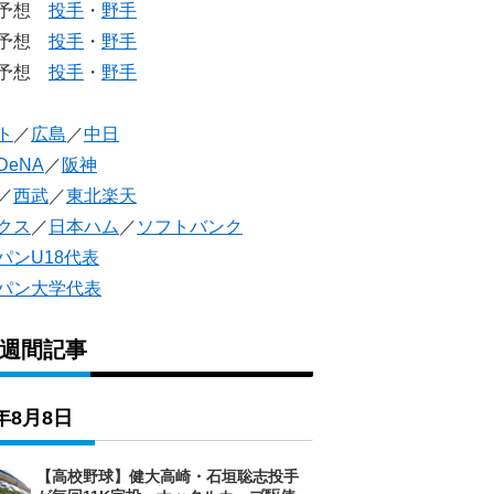
生予想
投手
・
野手
生予想
投手
・
野手
人予想
投手
・
野手
ト
／
広島
／
中日
DeNA
／
阪神
／
西武
／
東北楽天
クス
／
日本ハム
／
ソフトバンク
パンU18代表
パン大学代表
1週間記事
6年8月8日
【高校野球】健大高崎・石垣聡志投手