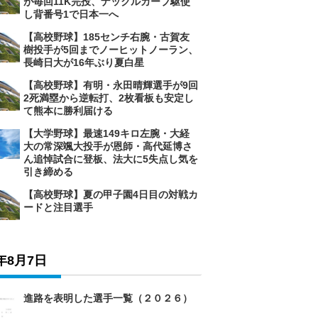
が毎回11K完投、ナックルカーブ駆使
し背番号1で日本一へ
【高校野球】185センチ右腕・古賀友
樹投手が5回までノーヒットノーラン、
長崎日大が16年ぶり夏白星
【高校野球】有明・永田晴輝選手が9回
2死満塁から逆転打、2枚看板も安定し
て熊本に勝利届ける
【大学野球】最速149キロ左腕・大経
大の常深颯大投手が恩師・高代延博さ
ん追悼試合に登板、法大に5失点し気を
引き締める
【高校野球】夏の甲子園4日目の対戦カ
ードと注目選手
6年8月7日
進路を表明した選手一覧（２０２６）