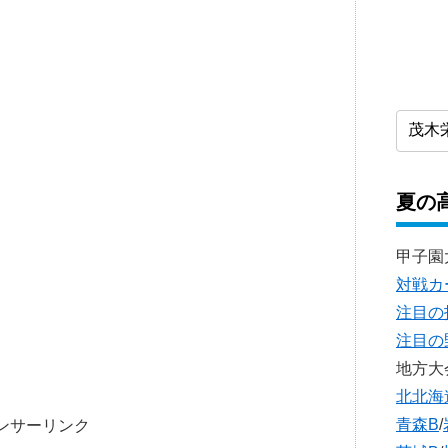
夏の
甲子園
対戦カ
注目の
注目の
地方大
北北海
青森B
/
ンサーリンク