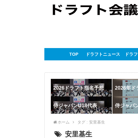
TOP
ドラフトニュース
ドラフ
2026ドラフト指名予想
2026年
侍ジャパンU18代表
侍ジャパ
ホーム
タグ : 安里基生
安里基生