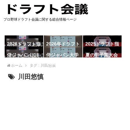
プロ野球ドラフト会議に関する総合情報ページ
2026ドラフト指
2026年ドラフト
2025ドラフト指
名予想
候補
名一覧
侍ジャパンU18
侍ジャパン大学
夏の甲子園大会
代表
代表
ホーム
タグ : 川田悠慎
川田悠慎