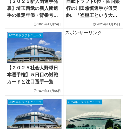
【２０２５新入団選手発
西武ドラフト6位・四国銀
表】埼玉西武の新入団選
行の川田悠慎選手が仮契
手の推定年俸・背番号と
約、「盗塁王という大き
活躍予想
な目標に向かって挑戦」
2025年11月24日
2025年11月15日
スポンサーリンク
2025年ドラフトニュース
【２０２５社会人野球日
本選手権】５日目の対戦
カードと注目選手一覧
2025年11月05日
2025年ドラフトニュース
2024年ドラフトニュース