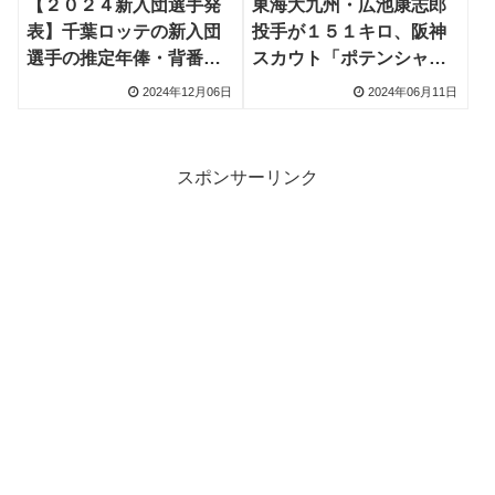
【２０２４新入団選手発
東海大九州・広池康志郎
表】千葉ロッテの新入団
投手が１５１キロ、阪神
選手の推定年俸・背番号
スカウト「ポテンシャル
と活躍予想
高い」
2024年12月06日
2024年06月11日
スポンサーリンク