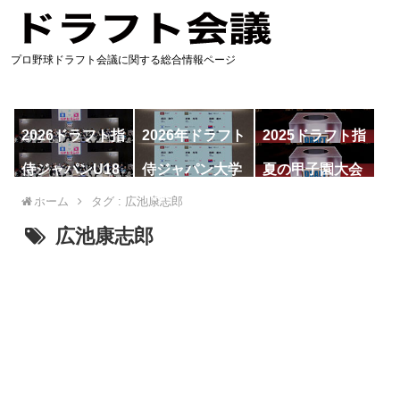
プロ野球ドラフト会議に関する総合情報ページ
2026ドラフト指
2026年ドラフト
2025ドラフト指
名予想
候補
名一覧
侍ジャパンU18
侍ジャパン大学
夏の甲子園大会
代表
代表
ホーム
タグ : 広池康志郎
広池康志郎