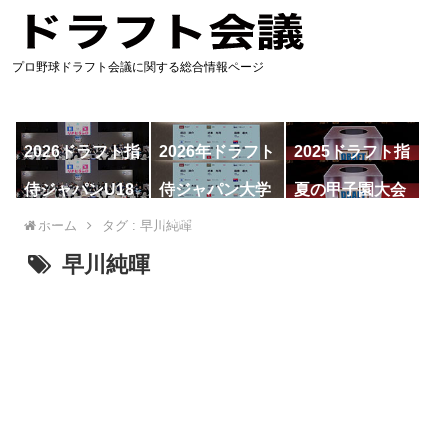
プロ野球ドラフト会議に関する総合情報ページ
2026ドラフト指
2026年ドラフト
2025ドラフト指
名予想
候補
名一覧
侍ジャパンU18
侍ジャパン大学
夏の甲子園大会
代表
代表
ホーム
タグ : 早川純暉
早川純暉