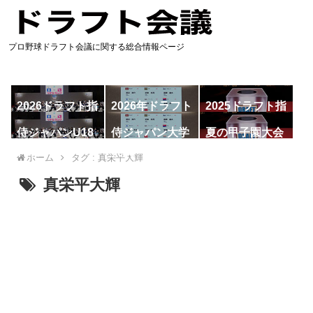
プロ野球ドラフト会議に関する総合情報ページ
2026ドラフト指
2026年ドラフト
2025ドラフト指
名予想
候補
名一覧
侍ジャパンU18
侍ジャパン大学
夏の甲子園大会
代表
代表
ホーム
タグ : 真栄平大輝
真栄平大輝