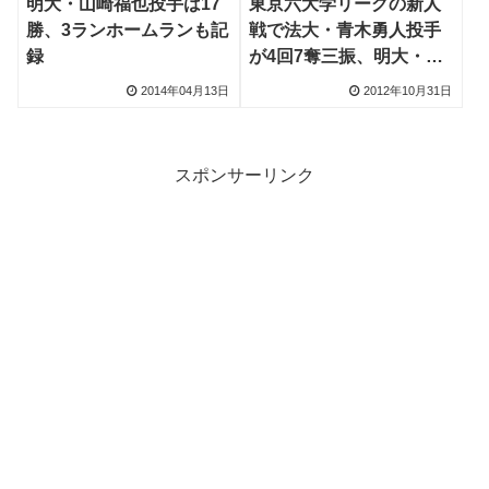
明大・山崎福也投手は17
東京六大学リーグの新人
勝、3ランホームランも記
戦で法大・青木勇人投手
録
が4回7奪三振、明大・宮
内和也、真栄平大輝選手
2014年04月13日
2012年10月31日
がホームラン
スポンサーリンク