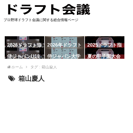
プロ野球ドラフト会議に関する総合情報ページ
2026ドラフト指
2026年ドラフト
2025ドラフト指
名予想
候補
名一覧
侍ジャパンU18
侍ジャパン大学
夏の甲子園大会
代表
代表
ホーム
タグ : 箱山慶人
箱山慶人