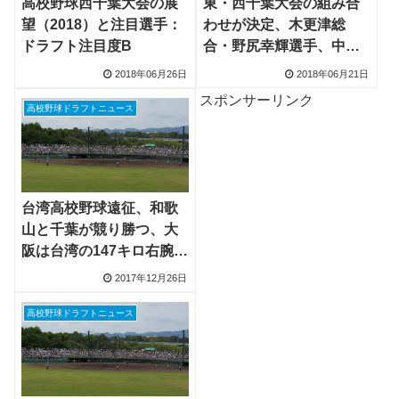
高校野球西千葉大会の展
東・西千葉大会の組み合
望（2018）と注目選手：
わせが決定、木更津総
ドラフト注目度B
合・野尻幸輝選手、中央
学院・大谷拓海選手が最
2018年06月26日
2018年06月21日
後の夏に
スポンサーリンク
高校野球ドラフトニュース
台湾高校野球遠征、和歌
山と千葉が競り勝つ、大
阪は台湾の147キロ右腕な
どに完封負け
2017年12月26日
高校野球ドラフトニュース