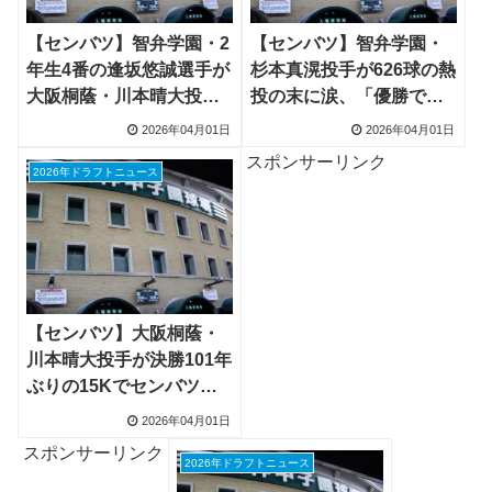
【センバツ】智弁学園・2
【センバツ】智弁学園・
年生4番の逢坂悠誠選手が
杉本真滉投手が626球の熱
大阪桐蔭・川本晴大投手
投の末に涙、「優勝でき
から同点弾、打の主役も
なかったのは実力のな
2026年04月01日
2026年04月01日
成長へ
さ」も今大会で高評価
スポンサーリンク
2026年ドラフトニュース
【センバツ】大阪桐蔭・
川本晴大投手が決勝101年
ぶりの15Kでセンバツ制
覇、2年生怪物エース
2026年04月01日
スポンサーリンク
2026年ドラフトニュース