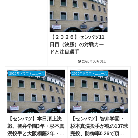
【２０２６】センバツ11
日目（決勝）の対戦カー
ドと注目選手
2026年03月31日
2026年ドラフトニュース
2026年ドラフトニュース
【センバツ】本日頂上決
【センバツ】智弁学園・
戦、智弁学園3年・杉本真
杉本真滉投手が魂の137球
滉投手と大阪桐蔭2年・川
完投、防御率0.26で頂点