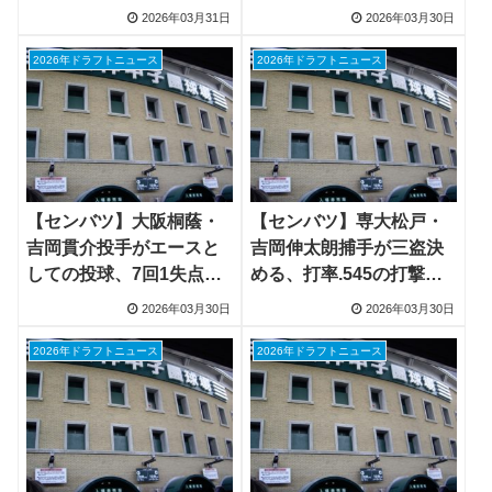
本晴大投手、2年生か3年
へ
2026年03月31日
2026年03月30日
生か
2026年ドラフトニュース
2026年ドラフトニュース
【センバツ】大阪桐蔭・
【センバツ】専大松戸・
吉岡貫介投手がエースと
吉岡伸太朗捕手が三盗決
しての投球、7回1失点の
める、打率.545の打撃で
快投で4年ぶり決勝進出
高卒プロ入り意志示す
2026年03月30日
2026年03月30日
2026年ドラフトニュース
2026年ドラフトニュース