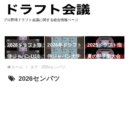
プロ野球ドラフト会議に関する総合情報ページ
2026ドラフト指
2026年ドラフト
2025ドラフト指
名予想
候補
名一覧
侍ジャパンU18
侍ジャパン大学
夏の甲子園大会
代表
代表
ホーム
タグ : 2026センバツ
2026センバツ