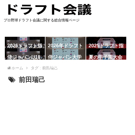
プロ野球ドラフト会議に関する総合情報ページ
2026ドラフト指
2026年ドラフト
2025ドラフト指
名予想
候補
名一覧
侍ジャパンU18
侍ジャパン大学
夏の甲子園大会
代表
代表
ホーム
タグ : 前田瑞己
前田瑞己