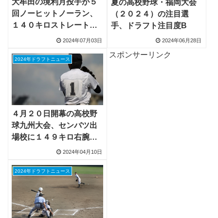
大牟田の境利月投手が５
夏の高校野球・福岡大会
回ノーヒットノーラン、
（２０２４）の注目選
１４０キロストレートで
手、ドラフト注目度B
テンポ良く
2024年07月03日
2024年06月28日
スポンサーリンク
2024年ドラフトニュース
４月２０日開幕の高校野
球九州大会、センバツ出
場校に１４９キロ右腕や
１５２キロ右腕が挑む
2024年04月10日
2024年ドラフトニュース