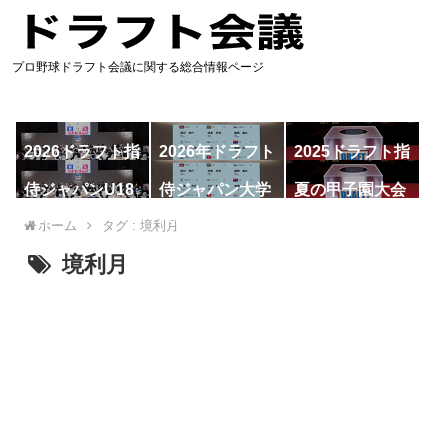
プロ野球ドラフト会議に関する総合情報ページ
2026ドラフト指
2026年ドラフト
2025ドラフト指
名予想
候補
名一覧
侍ジャパンU18
侍ジャパン大学
夏の甲子園大会
代表
代表
ホーム
タグ : 境利月
境利月