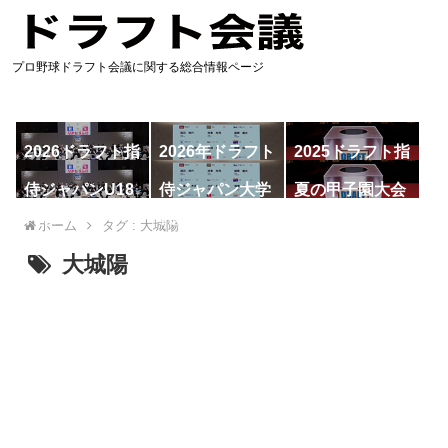
プロ野球ドラフト会議に関する総合情報ページ
2026ドラフト指
2026年ドラフト
2025ドラフト指
名予想
候補
名一覧
侍ジャパンU18
侍ジャパン大学
夏の甲子園大会
代表
代表
ホーム
タグ : 大城陽
大城陽