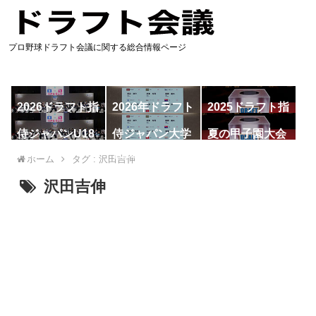
プロ野球ドラフト会議に関する総合情報ページ
2026ドラフト指
2026年ドラフト
2025ドラフト指
名予想
候補
名一覧
侍ジャパンU18
侍ジャパン大学
夏の甲子園大会
代表
代表
ホーム
タグ : 沢田吉伸
沢田吉伸